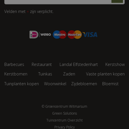
Velden met
zijn verplicht.
*
Barbecues
Restaurant
Landal Elfstedenhart
Kerstshow
Kerstbomen
Tuinkas
Zaden
Vaste planten kopen
Tuinplanten kopen
Woonwinkel
Zijdebloemen
Bloemist
© Groencentrum Witmarsum
Green Solutions
Tuincentrum Overzicht
Privacy Policy