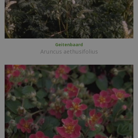
Geitenbaard
Aruncus aethusifolius