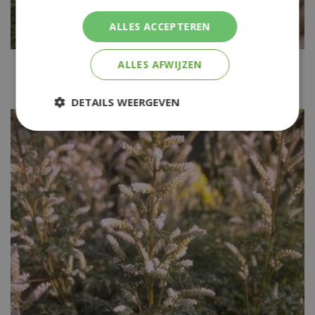
ALLES ACCEPTEREN
Geitenbaard
ALLES AFWIJZEN
Aruncus dioicus 'Kneiffii'
DETAILS WEERGEVEN