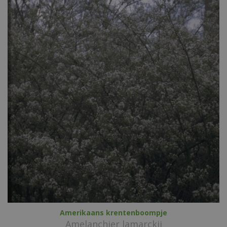
Amerikaans krentenboompje
Amelanchier lamarckii