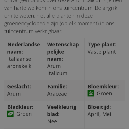
ontvangen of tips over deze Arum italicum? Je bent
van harte welkom in ons tuincentrum. Belangrijk
om te weten: niet alle planten in deze
groenencyclopedie zijn (op elk moment) in ons
tuincentrum verkrijgbaar.
Nederlandse
Wetenschap
Type plant:
naam:
pelijke
Vaste plant
Italiaanse
naam:
aronskelk
Arum
italicum
Geslacht:
Familie:
Bloemkleur:
Groen
Arum
Araceae
Bladkleur:
Veelkleurig
Bloeitijd:
Groen
blad:
April, Mei
Nee