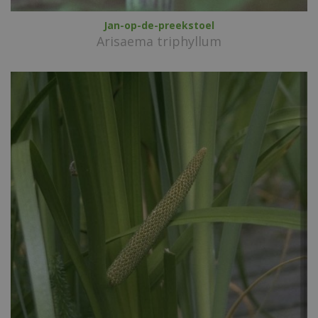
Jan-op-de-preekstoel
Arisaema triphyllum