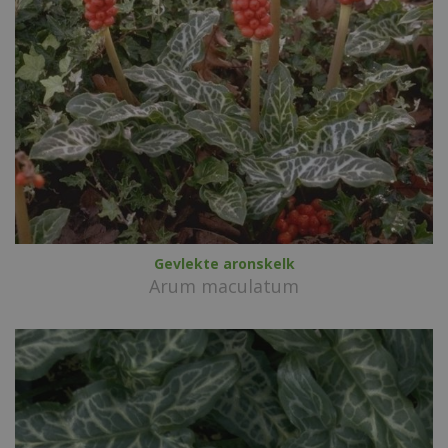
Gevlekte aronskelk
Arum maculatum