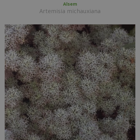
Alsem
Artemisia michauxiana