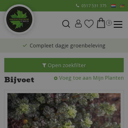
G
0517 531 375
a
n
a
a
r
​Compleet dagje groenbeleving
c
o
n
Open zoekfilter
t
e
Bijvoet
Voeg toe aan Mijn Planten
n
t