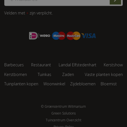
Velden met
zijn verplicht.
*
Barbecues
Restaurant
Landal Elfstedenhart
Kerstshow
Kerstbomen
Tuinkas
Zaden
Vaste planten kopen
Tuinplanten kopen
Woonwinkel
Zijdebloemen
Bloemist
© Groencentrum Witmarsum
Green Solutions
Tuincentrum Overzicht
Privacy Policy