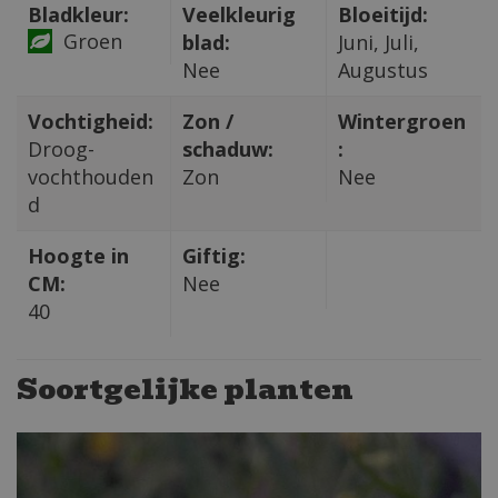
Bladkleur:
Veelkleurig
Bloeitijd:
Groen
blad:
Juni, Juli,
Nee
Augustus
Vochtigheid:
Zon /
Wintergroen
Droog-
schaduw:
:
vochthouden
Zon
Nee
d
Hoogte in
Giftig:
CM:
Nee
40
Soortgelijke planten