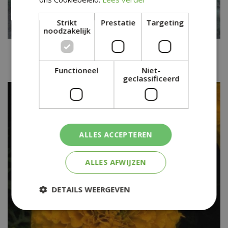
Strikt
Prestatie
Targeting
noodzakelijk
Afrikaanse pyrethrum
Anacyclus pyrethrum var. depressus
Functioneel
Niet-
geclassificeerd
ALLES ACCEPTEREN
ALLES AFWIJZEN
DETAILS WEERGEVEN