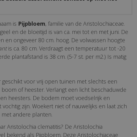
naam is
Pijpbloem
, familie van de Aristolochiaceae.
eel en de bloeitijd is van ca. mei tot en met juni. De
oen en ongeveer 80 cm. hoog. De volwassen hoogte
ant
is ca. 80 cm. Verdraagt een temperatuur tot -20
erde plantafstand is 38 cm. (5-7 st. per m2.) Is matig
r geschikt voor vrij open tuinen met slechts een
 boom of heester. Verlangt een licht beschaduwde
 en heesters. De bodem moet voedselrijk en
ochtig zijn. Woekert niet of nauwelijks en laat zich
met andere planten.
r Aristolochia clematitis? De Aristolochia
 wel bekend als Pijpbloem. Deze Aristolochiaceae