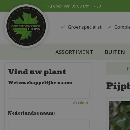
Ga
Nu open van
09:00
t/m
17:00
naar
content
Groenspecialist
​Compl
ASSORTIMENT
BUITEN
P
Vind uw plant
Pijp
Wetenschappelijke naam:
Wis selectie
Nederlandse naam: