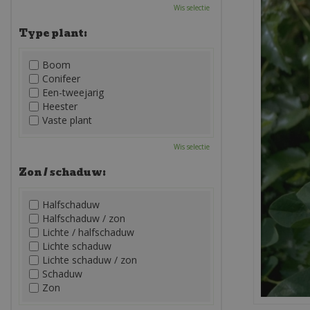
Wis selectie
Type plant:
Boom
Conifeer
Een-tweejarig
Heester
Vaste plant
Wis selectie
Zon / schaduw:
Halfschaduw
Halfschaduw / zon
Lichte / halfschaduw
Lichte schaduw
Lichte schaduw / zon
Schaduw
Zon