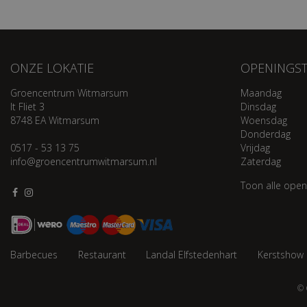
ONZE LOKATIE
OPENINGST
Groencentrum Witmarsum
Maandag
It Fliet 3
Dinsdag
8748 EA Witmarsum
Woensdag
Donderdag
0517 - 53 13 75
Vrijdag
info@groencentrumwitmarsum.nl
Zaterdag
Toon alle open
Barbecues
Restaurant
Landal Elfstedenhart
Kerstshow
© 