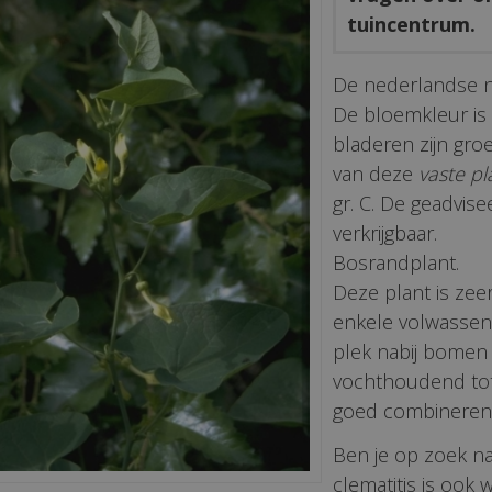
tuincentrum.
De nederlandse 
De bloemkleur is g
bladeren zijn gr
van deze
vaste pl
gr. C. De geadvise
verkrijgbaar.
Bosrandplant.
Deze plant is zee
enkele volwassen
plek nabij bomen
vochthoudend tot v
goed combineren 
Ben je op zoek naa
clematitis is ook