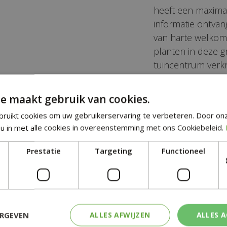
heeft een maxima
informatie ontvang
van harte welkom 
planten in deze g
tuincentrum verkri
ndse naam:
Wetenschappelijke n
e maakt gebruik van cookies.
em
Aristolochia clematitis
ruikt cookies om uw gebruikerservaring te verbeteren. Door on
t:
Familie:
u in met alle cookies in overeenstemming met ons Cookiebeleid.
chia
Aristolochiaceae
Prestatie
Targeting
Functioneel
ur:
Veelkleurig blad:
en
Nee
heid:
Zon / schaduw:
oudend
Schaduw
ERGEVEN
ALLES AFWIJZEN
ALLES 