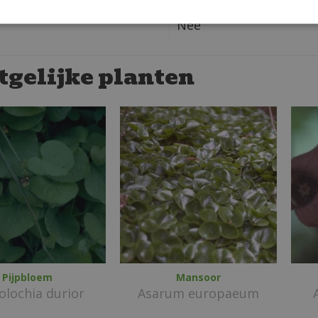
in CM:
Giftig:
Nee
tgelijke planten
Pijpbloem
Mansoor
tolochia durior
Asarum europaeum