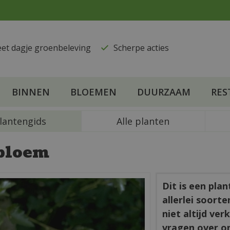
eet dagje groenbeleving
​Scherpe acties
BINNEN
BLOEMEN
DUURZAAM
RES
lantengids
Alle planten
bloem
Dit is een pla
allerlei soort
niet altijd ve
vragen over o