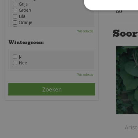
Hoogte 
Grijs
Groen
80
Lila
Oranje
Paars
Soor
Wis selectie
Rood
Roze
Wintergroen:
Wit
Zwart
Ja
Nee
Wis selectie
Aris