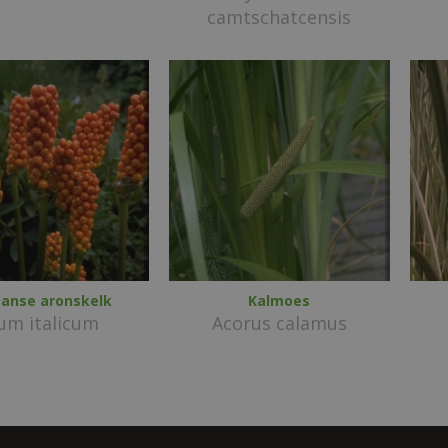
camtschatcensis
iaanse aronskelk
Kalmoes
um italicum
Acorus calamus