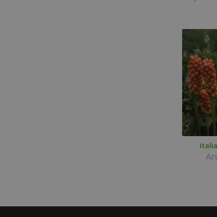
Ital
Ar