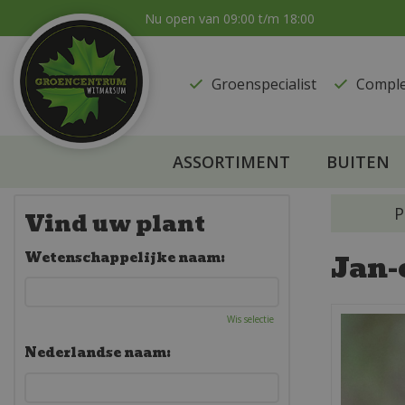
Ga
Nu open van
09:00
t/m
18:00
naar
content
Groenspecialist
​Compl
ASSORTIMENT
BUITEN
P
Vind uw plant
Jan-
Wetenschappelijke naam:
Wis selectie
Nederlandse naam: