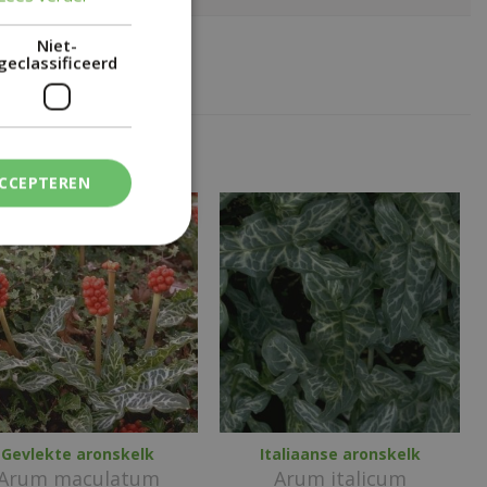
Niet-
geclassificeerd
ACCEPTEREN
Gevlekte aronskelk
Italiaanse aronskelk
Arum maculatum
Arum italicum