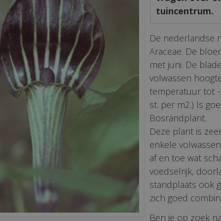
tuincentrum.
De nederlandse 
Araceae. De bloemk
met juni. De blad
volwassen hoogt
temperatuur tot -
st. per m2.) Is goe
Bosrandplant.
Deze plant is zee
enkele volwassen 
af en toe wat sc
voedselrijk, door
standplaats ook g
zich goed combin
Ben je op zoek na