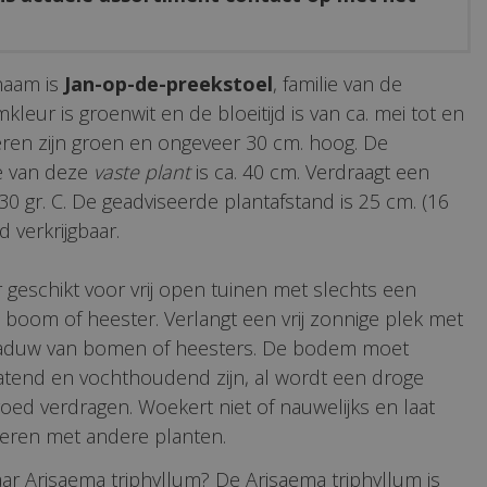
naam is
Jan-op-de-preekstoel
, familie van de
leur is groenwit en de bloeitijd is van ca. mei tot en
eren zijn groen en ongeveer 30 cm. hoog. De
e van deze
vaste plant
is ca. 40 cm. Verdraagt een
30 gr. C. De geadviseerde plantafstand is 25 cm. (16
d verkrijgbaar.
r geschikt voor vrij open tuinen met slechts een
boom of heester. Verlangt een vrij zonnige plek met
haduw van bomen of heesters. De bodem moet
latend en vochthoudend zijn, al wordt een droge
oed verdragen. Woekert niet of nauwelijks en laat
eren met andere planten.
ar Arisaema triphyllum? De Arisaema triphyllum is