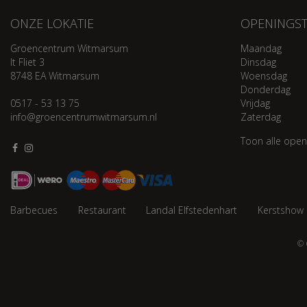
ONZE LOKATIE
OPENINGST
Groencentrum Witmarsum
Maandag
It Fliet 3
Dinsdag
8748 EA Witmarsum
Woensdag
Donderdag
0517 - 53 13 75
Vrijdag
info@groencentrumwitmarsum.nl
Zaterdag
Toon alle open
Barbecues
Restaurant
Landal Elfstedenhart
Kerstshow
© 