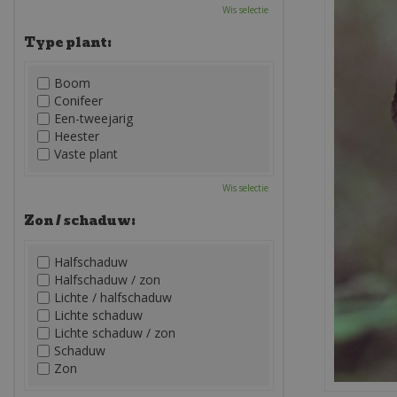
Wis selectie
Type plant:
Boom
Conifeer
Een-tweejarig
Heester
Vaste plant
Wis selectie
Zon / schaduw:
Halfschaduw
Halfschaduw / zon
Lichte / halfschaduw
Lichte schaduw
Lichte schaduw / zon
Schaduw
Zon