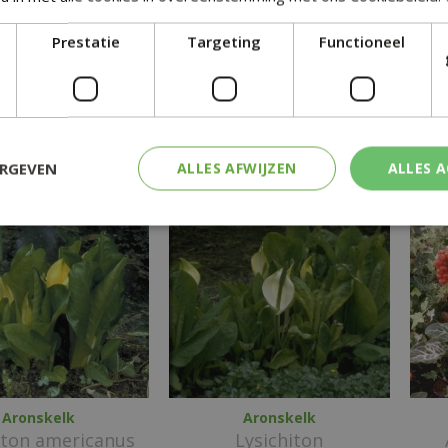
in CM:
Giftig:
Prestatie
Targeting
Functioneel
Nee
tgelijke planten
ERGEVEN
ALLES AFWIJZEN
ALLES 
Aronskelk
Aronskelk
iton americanus
Lysichiton