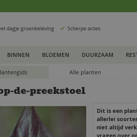
eet dagje groenbeleving
​Scherpe acties
BINNEN
BLOEMEN
DUURZAAM
RES
lantengids
Alle planten
op-de-preekstoel
Dit is een pla
allerlei soort
niet altijd ve
vragen over o