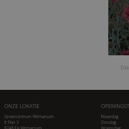
Dia
ONZE LOKATIE
OPENINGST
Groencentrum Witmarsum
Maandag
It Fliet 3
Dinsdag
8748 EA Witmarsum
Woensdag