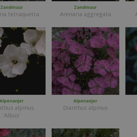
Zandmuur
Zandmuur
ria tetraquetra
Arenaria aggregata
Alpenanjer
Alpenanjer
nthus alpinus
Dianthus alpinus
'Albus'