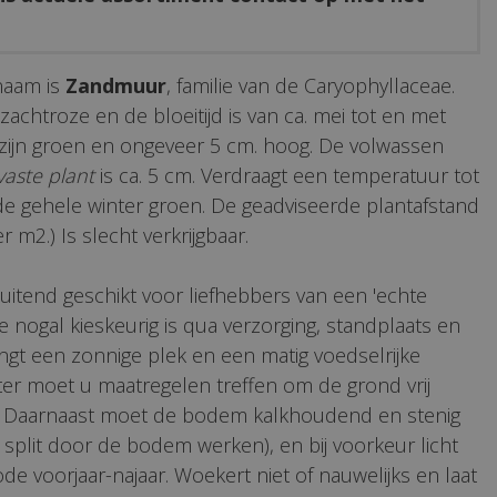
naam is
Zandmuur
, familie van de Caryophyllaceae.
achtroze en de bloeitijd is van ca. mei tot en met
 zijn groen en ongeveer 5 cm. hoog. De volwassen
vaste plant
is ca. 5 cm. Verdraagt een temperatuur tot
ft de gehele winter groen. De geadviseerde plantafstand
er m2.) Is slecht verkrijgbaar.
luitend geschikt voor liefhebbers van een 'echte
e nogal kieskeurig is qua verzorging, standplaats en
ngt een zonnige plek en een matig voedselrijke
er moet u maatregelen treffen om de grond vrij
 Daarnaast moet de bodem kalkhoudend en stenig
 split door de bodem werken), en bij voorkeur licht
ode voorjaar-najaar. Woekert niet of nauwelijks en laat