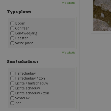
Wis selectie
Type plant:
Boom
Conifeer
Een-tweejarig
Heester
Vaste plant
Wis selectie
Zon / schaduw:
Halfschaduw
Halfschaduw / zon
Lichte / halfschaduw
Lichte schaduw
Lichte schaduw / zon
Schaduw
Zon