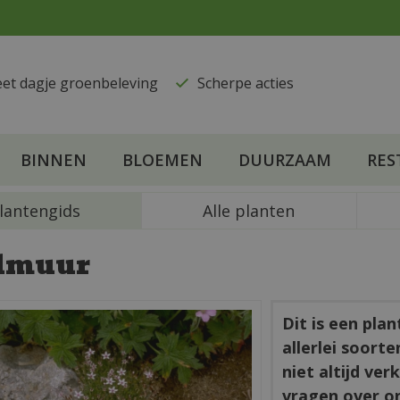
eet dagje groenbeleving
​Scherpe acties
BINNEN
BLOEMEN
DUURZAAM
RES
lantengids
Alle planten
dmuur
Dit is een pla
allerlei soort
niet altijd ve
vragen over o