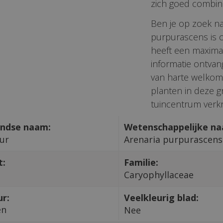
zich goed combin
Ben je op zoek n
purpurascens is 
heeft een maxima
informatie ontvan
van harte welkom 
planten in deze g
tuincentrum verkri
ndse naam:
Wetenschappelijke n
ur
Arenaria purpurascens
t:
Familie:
a
Caryophyllaceae
ur:
Veelkleurig blad:
en
Nee