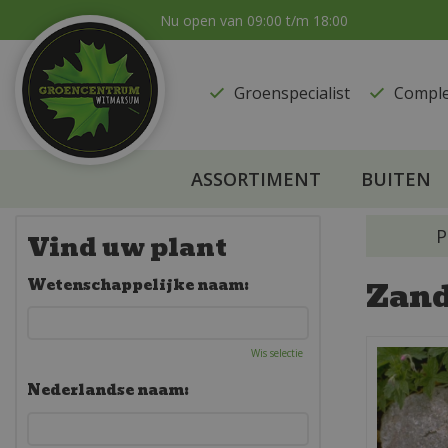
Ga
Nu open van
09:00
t/m
18:00
naar
content
Groenspecialist
​Compl
ASSORTIMENT
BUITEN
P
Vind uw plant
Zan
Wetenschappelijke naam:
Wis selectie
Nederlandse naam: