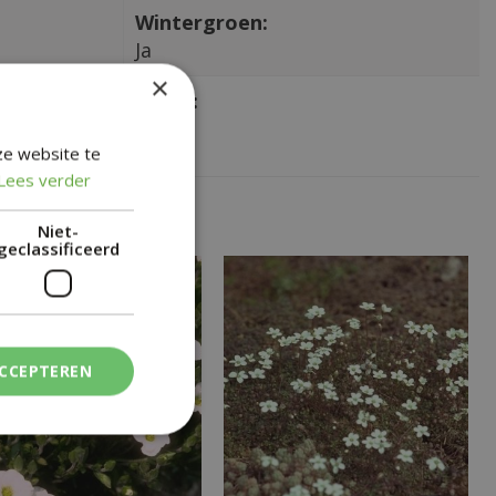
Wintergroen:
Ja
×
Giftig:
Nee
ze website te
Lees verder
Niet-
geclassificeerd
ACCEPTEREN