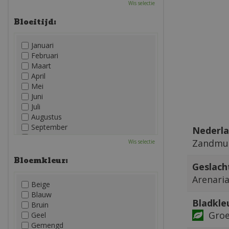
Wis selectie
Bloeitijd:
Januari
Februari
Maart
April
Mei
Juni
Juli
Augustus
September
Nederla
Oktober
Zandmu
Wis selectie
November
December
Bloemkleur:
Geslach
Arenari
Beige
Blauw
Bladkle
Bruin
Gro
Geel
Gemengd