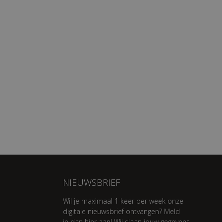
NIEUWSBRIEF
Wil je maximaal 1 keer per week onze
digitale nieuwsbrief ontvangen? Meld
je dan hier aan! Wij slaan jouw gegevens