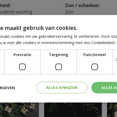
heid:
Zon / schaduw:
udend-vochtig
Zon
ad grond:
Hoogte in CM:
e maakt gebruik van cookies.
 tot basisch
5
ruikt cookies om uw gebruikerservaring te verbeteren. Door on
u in met alle cookies in overeenstemming met ons Cookiebeleid.
tgelijke planten
Prestatie
Targeting
Functioneel
ERGEVEN
ALLES AFWIJZEN
ALLES 