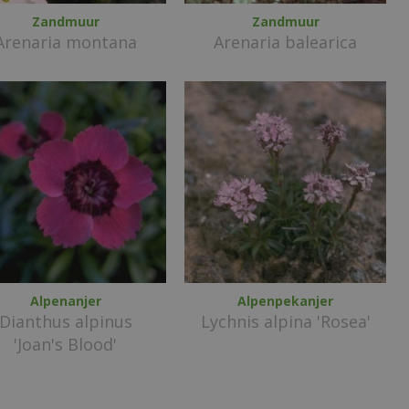
Zandmuur
Zandmuur
Arenaria montana
Arenaria balearica
Alpenanjer
Alpenpekanjer
Dianthus alpinus
Lychnis alpina 'Rosea'
'Joan's Blood'