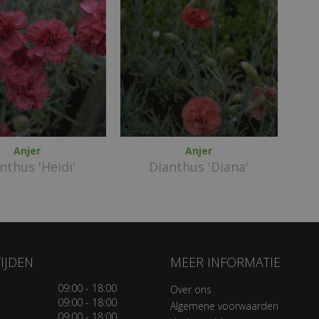
Anjer
Anjer
nthus 'Heidi'
Dianthus 'Diana'
IJDEN
MEER INFORMATIE
09:00 - 18:00
Over ons
09:00 - 18:00
Algemene voorwaarden
09:00 - 18:00