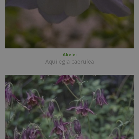
Akelei
Aquilegia caerulea