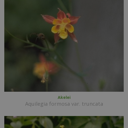
Akelei
Aquilegia formosa var. truncata