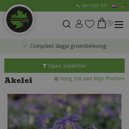
G
0517 531 375
a
n
a
a
r
​Compleet dagje groenbeleving
c
o
n
Open zoekfilter
t
e
Akelei
Voeg toe aan Mijn Planten
n
t