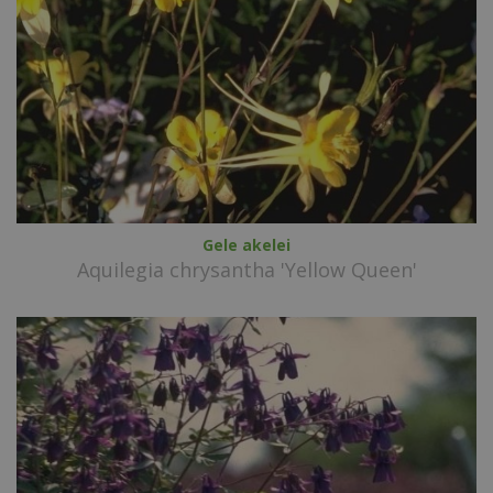
Gele akelei
Aquilegia chrysantha 'Yellow Queen'