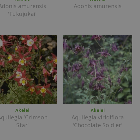
Adonis amurensis
Adonis amurensis
'Fukujukai'
Akelei
Akelei
Aquilegia 'Crimson
Aquilegia viridiflora
Star'
'Chocolate Soldier'