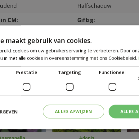
oudend
Halfschaduw
in CM:
Giftig:
Nee
e maakt gebruik van cookies.
tgelijke planten
ruikt cookies om uw gebruikerservaring te verbeteren. Door on
u in met alle cookies in overeenstemming met ons Cookiebeleid.
Prestatie
Targeting
Functioneel
ERGEVEN
ALLES AFWIJZEN
ALLES 
Anemonella
Adonis