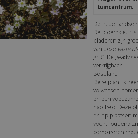
tuincentrum.
De nederlandse 
De bloemkleur is w
bladeren zijn gr
van deze
vaste pl
gr. C. De geadvise
verkrijgbaar.
Bosplant.
Deze plant is zee
volwassen bomen 
en een voedzame,
nabijheid. Deze p
en op plaatsen m
vochthoudend zijn
combineren met a