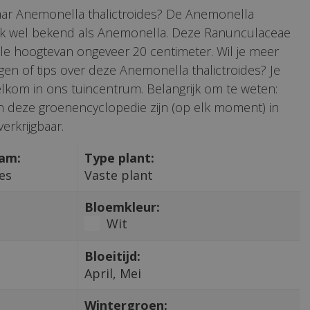
aar Anemonella thalictroides? De Anemonella
 ook wel bekend als Anemonella. Deze Ranunculaceae
le hoogtevan ongeveer 20 centimeter. Wil je meer
gen of tips over deze Anemonella thalictroides? Je
lkom in ons tuincentrum. Belangrijk om te weten:
 in deze groenencyclopedie zijn (op elk moment) in
erkrijgbaar.
aam:
Type plant:
es
Vaste plant
Bloemkleur:
Wit
Bloeitijd:
April, Mei
Wintergroen: