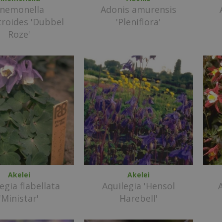
nemonella
Adonis amurensis
troides 'Dubbel
'Pleniflora'
Roze'
Akelei
Akelei
egia flabellata
Aquilegia 'Hensol
'Ministar'
Harebell'