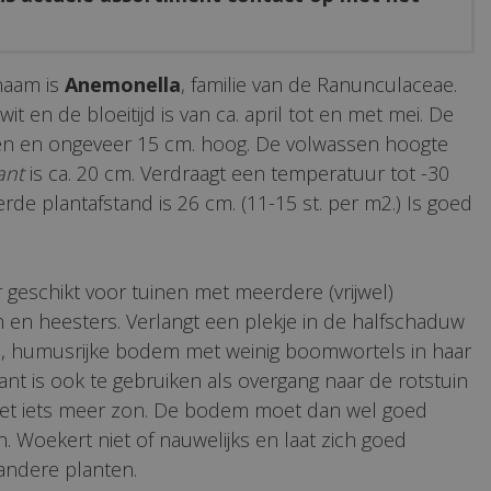
naam is
Anemonella
, familie van de Ranunculaceae.
it en de bloeitijd is van ca. april tot en met mei. De
oen en ongeveer 15 cm. hoog. De volwassen hoogte
ant
is ca. 20 cm. Verdraagt een temperatuur tot -30
erde plantafstand is 26 cm. (11-15 st. per m2.) Is goed
r geschikt voor tuinen met meerdere (vrijwel)
en heesters. Verlangt een plekje in de halfschaduw
 humusrijke bodem met weinig boomwortels in haar
lant is ook te gebruiken als overgang naar de rotstuin
et iets meer zon. De bodem moet dan wel goed
. Woekert niet of nauwelijks en laat zich goed
ndere planten.