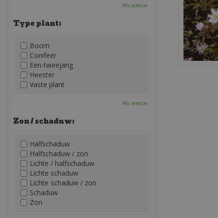
Wis selectie
Type plant:
Boom
Conifeer
Een-tweejarig
Heester
Vaste plant
Wis selectie
Zon / schaduw:
Halfschaduw
Halfschaduw / zon
Lichte / halfschaduw
Lichte schaduw
Lichte schaduw / zon
Schaduw
Zon