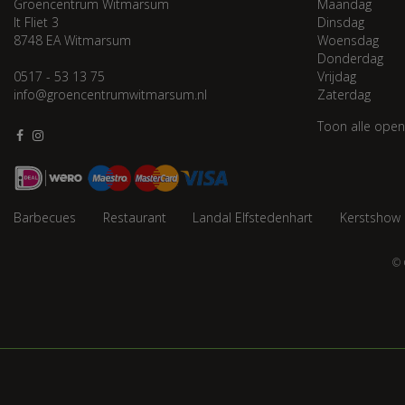
Groencentrum Witmarsum
Maandag
It Fliet 3
Dinsdag
8748 EA Witmarsum
Woensdag
Donderdag
0517 - 53 13 75
Vrijdag
info@groencentrumwitmarsum.nl
Zaterdag
Toon alle open
Barbecues
Restaurant
Landal Elfstedenhart
Kerstshow
© 