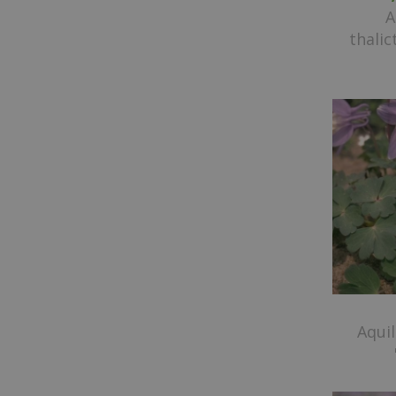
A
thalic
Aquil