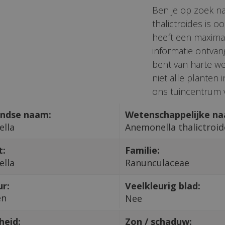
Ben je op zoek n
thalictroides is
heeft een maxima
informatie ontvan
bent van harte we
niet alle planten
ons tuincentrum v
ndse naam:
Wetenschappelijke n
lla
Anemonella thalictroid
t:
Familie:
lla
Ranunculaceae
ur:
Veelkleurig blad:
en
Nee
heid:
Zon / schaduw: