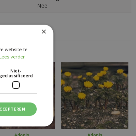
Nee
×
ze website te
Lees verder
Niet-
geclassificeerd
ACCEPTEREN
Adonis
Adonis