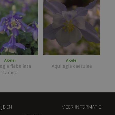
Akelei
Akelei
egia flabellata
Aquilegia caerulea
'Cameo'
IJDEN
MEER INFORMATIE