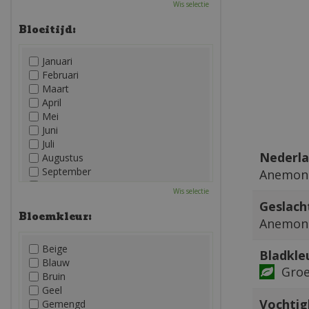
Wis selectie
Bloeitijd:
Januari
Februari
Maart
April
Mei
Juni
Juli
Nederla
Augustus
September
Anemone
Oktober
Wis selectie
November
Geslach
December
Bloemkleur:
Anemone
Beige
Bladkle
Blauw
Gro
Bruin
Geel
Vochtig
Gemengd