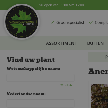
Ga
Nu open van
09:00
t/m
17:00
naar
content
Groenspecialist
​Compl
ASSORTIMENT
BUITEN
P
Vind uw plant
Ane
Wetenschappelijke naam:
Wis selectie
Nederlandse naam: