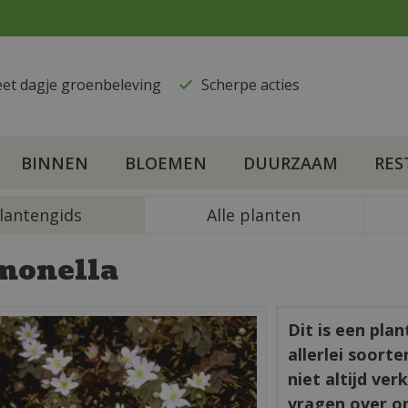
eet dagje groenbeleving
​Scherpe acties
BINNEN
BLOEMEN
DUURZAAM
RES
lantengids
Alle planten
monella
Dit is een pla
allerlei soort
niet altijd ve
vragen over o