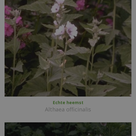
Echte heemst
Althaea officinalis