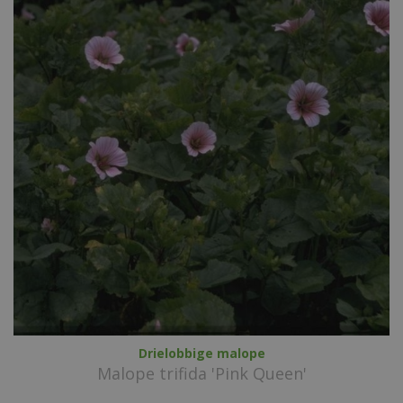
Drielobbige malope
Malope trifida 'Pink Queen'