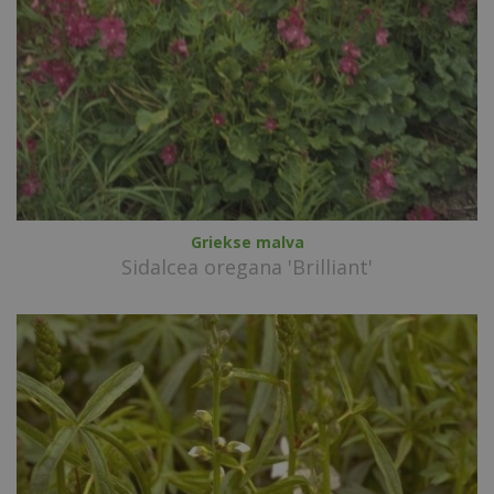
Griekse malva
Sidalcea oregana 'Brilliant'