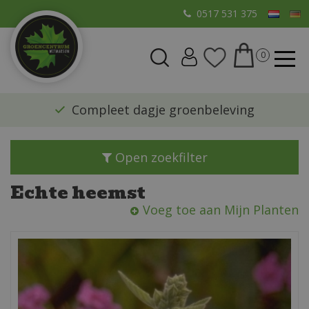
G
0517 531 375
a
n
a
a
r
​Compleet dagje groenbeleving
c
o
n
Open zoekfilter
t
e
Echte heemst
n
Voeg toe aan Mijn Planten
t