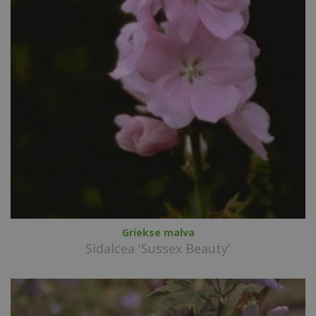
Griekse malva
Sidalcea 'Sussex Beauty'