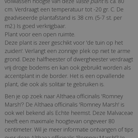
volwassen hoogte van deze
vaste plant
is ca. 80
cm. Verdraagt een temperatuur tot -20 gr. C. De
geadviseerde plantafstand is 38 cm. (5-7 st. per
m2.) Is goed verkrijgbaar.
Plant voor een open ruimte.
Deze plant is zeer geschikt voor 'de tuin op het
zuiden'. Verlangt een zonnige plek op niet te arme
grond. Deze halfheester of dwergheester verdraagt
vrij droge bodems en kan ook gebruikt worden als
accentplant in de border. Het is een opvallende
plant, die ook als solitair te gebruiken is.
Ben je op zoek naar Althaea officinalis 'Romney
Marsh'? De Althaea officinalis 'Romney Marsh' is
ook wel bekend als Echte heemst. Deze Malvaceae
heeft een maximale hoogtevan ongeveer 80
centimeter. Wil je meer informatie ontvangen of tips
over deze Althaea officinalis 'Romney Marsh'? Je