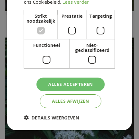
ons Cookiebeleid.
Lees verder
Strikt
Prestatie
Targeting
Chinese bieslook
noodzakelijk
Allium tuberosum
Functioneel
Niet-
geclassificeerd
ALLES ACCEPTEREN
ALLES AFWIJZEN
DETAILS WEERGEVEN