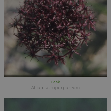
Look
Allium atropurpureum