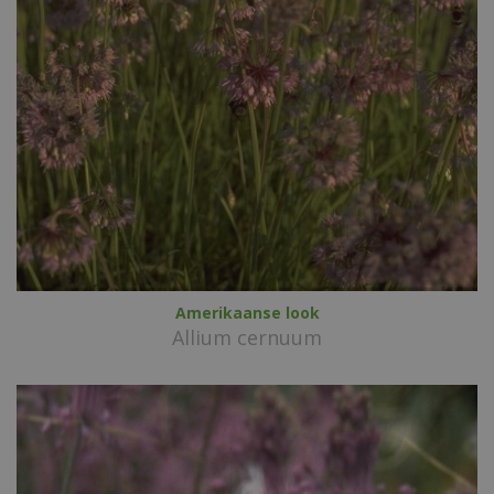
Amerikaanse look
Allium cernuum