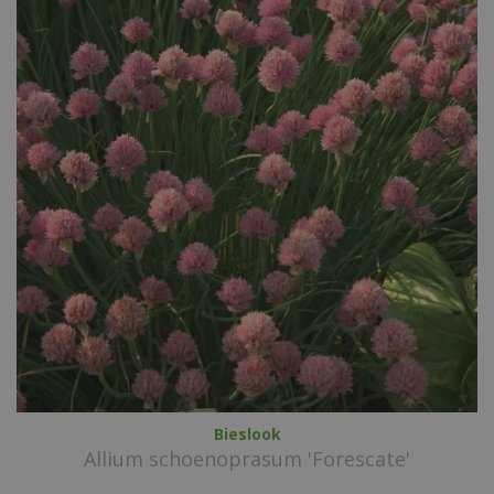
Bieslook
Allium schoenoprasum 'Forescate'