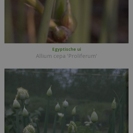
Egyptische ui
Allium cepa 'Proliferum'