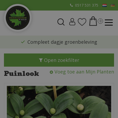
G
0517 531 375
a
n
a
a
r
​Compleet dagje groenbeleving
c
o
n
Open zoekfilter
t
e
Puinlook
Voeg toe aan Mijn Planten
n
t