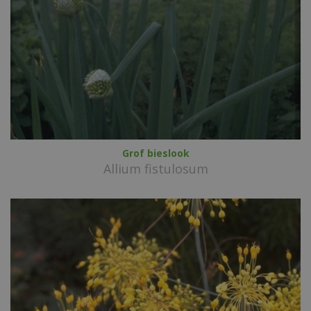
Grof bieslook
Allium fistulosum