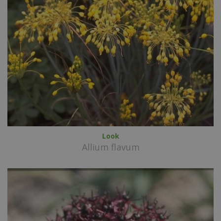
Look
Allium flavum