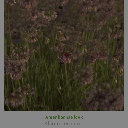
Amerikaanse look
Allium cernuum