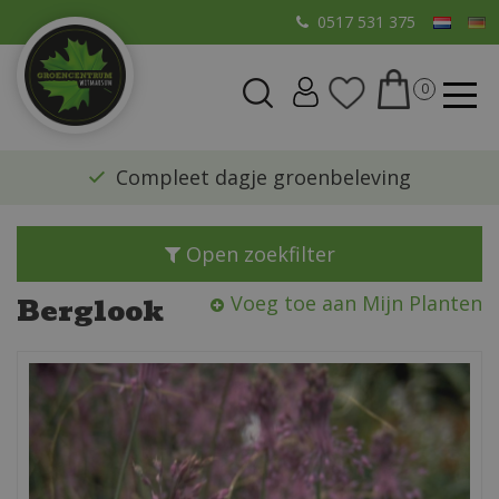
G
0517 531 375
a
n
a
a
r
​Compleet dagje groenbeleving
c
o
n
Open zoekfilter
t
e
Berglook
Voeg toe aan Mijn Planten
n
t