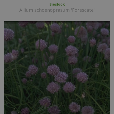
Bieslook
Allium schoenoprasum 'Forescate'