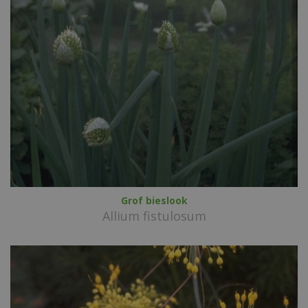
Grof bieslook
Allium fistulosum