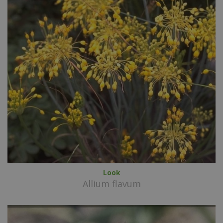
Look
Allium flavum