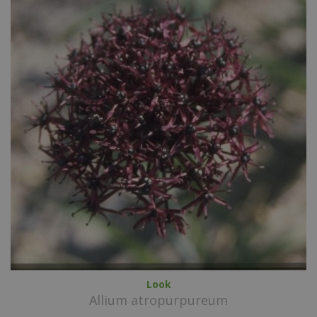
Look
Allium atropurpureum