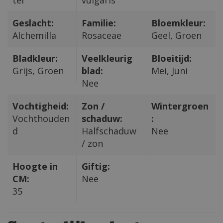
tel
vulgaris
Geslacht:
Familie:
Bloemkleur:
Alchemilla
Rosaceae
Geel, Groen
Bladkleur:
Veelkleurig
Bloeitijd:
Grijs, Groen
blad:
Mei, Juni
Nee
Vochtigheid:
Zon /
Wintergroen
Vochthouden
schaduw:
:
d
Halfschaduw
Nee
/ zon
Hoogte in
Giftig:
CM:
Nee
35