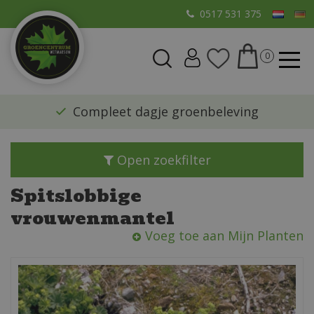
G
0517 531 375
a
n
a
a
r
​Compleet dagje groenbeleving
c
o
n
Open zoekfilter
t
e
Spitslobbige
n
vrouwenmantel
t
Voeg toe aan Mijn Planten