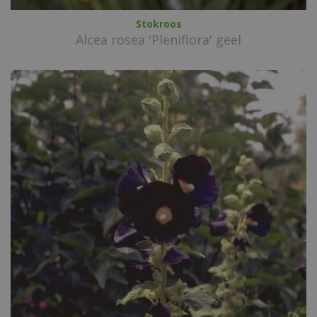
Stokroos
Alcea rosea 'Pleniflora' geel