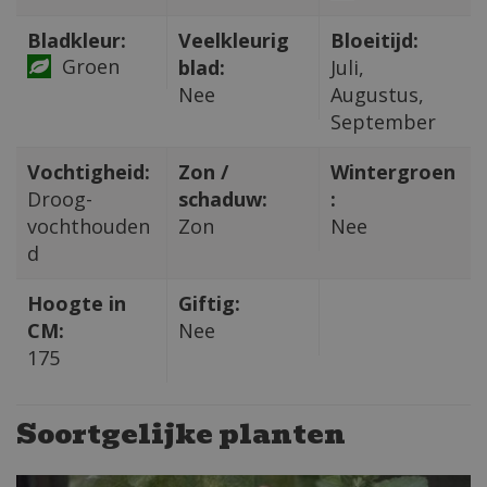
Bladkleur:
Veelkleurig
Bloeitijd:
Groen
blad:
Juli,
Nee
Augustus,
September
Vochtigheid:
Zon /
Wintergroen
Droog-
schaduw:
:
vochthouden
Zon
Nee
d
Hoogte in
Giftig:
CM:
Nee
175
Soortgelijke planten