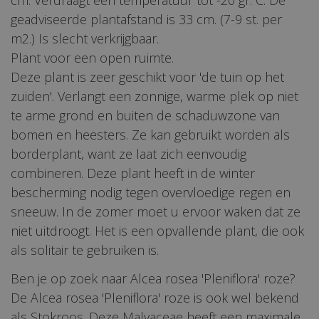
cm. Verdraagt een temperatuur tot -20 gr. C. De
geadviseerde plantafstand is 33 cm. (7-9 st. per
m2.) Is slecht verkrijgbaar.
Plant voor een open ruimte.
Deze plant is zeer geschikt voor 'de tuin op het
zuiden'. Verlangt een zonnige, warme plek op niet
te arme grond en buiten de schaduwzone van
bomen en heesters. Ze kan gebruikt worden als
borderplant, want ze laat zich eenvoudig
combineren. Deze plant heeft in de winter
bescherming nodig tegen overvloedige regen en
sneeuw. In de zomer moet u ervoor waken dat ze
niet uitdroogt. Het is een opvallende plant, die ook
als solitair te gebruiken is.
Ben je op zoek naar Alcea rosea 'Pleniflora' roze?
De Alcea rosea 'Pleniflora' roze is ook wel bekend
als Stokroos. Deze Malvaceae heeft een maximale