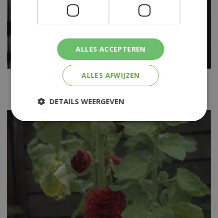
ALLES ACCEPTEREN
ALLES AFWIJZEN
Stokroos
Alcea rosea 'Pleniflora' wit
DETAILS WEERGEVEN