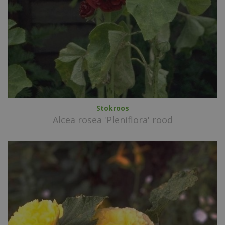
Stokroos
Alcea rosea 'Pleniflora' rood