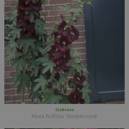
Stokroos
Alcea ficifolia 'Donkerrood'