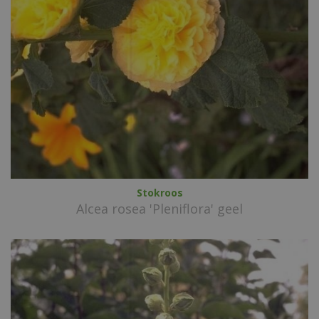
Stokroos
Alcea rosea 'Pleniflora' geel