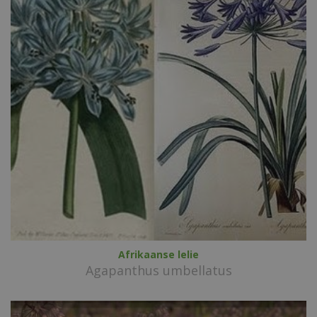
Afrikaanse lelie
Agapanthus umbellatus