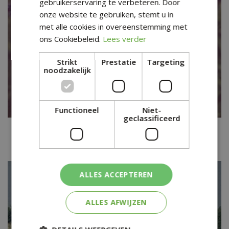
gebruikerservaring te verbeteren. Door
onze website te gebruiken, stemt u in
met alle cookies in overeenstemming met
ons Cookiebeleid.
Lees verder
Strikt
Prestatie
Targeting
noodzakelijk
Functioneel
Niet-
geclassificeerd
Afrikaanse lelie
Agapanthus 'Blue Giant'
ALLES ACCEPTEREN
ALLES AFWIJZEN