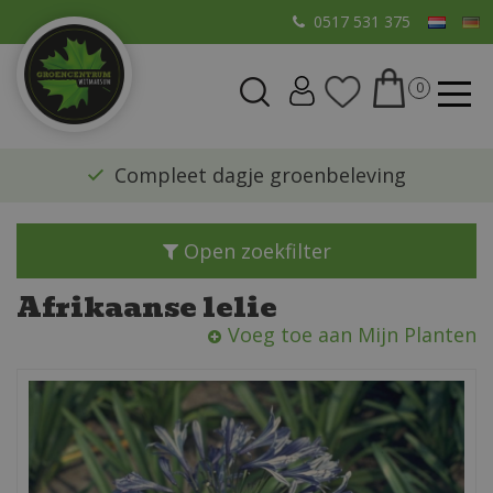
G
0517 531 375
a
n
a
a
r
​Compleet dagje groenbeleving
c
o
n
Open zoekfilter
t
e
Afrikaanse lelie
n
Voeg toe aan Mijn Planten
t