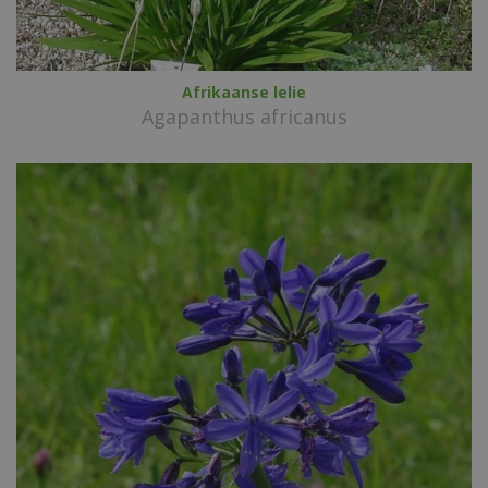
Afrikaanse lelie
Agapanthus africanus