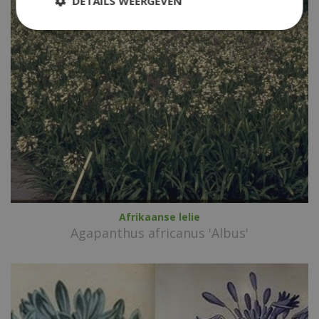
DETAILS WEERGEVEN
Afrikaanse lelie
Agapanthus africanus 'Albus'