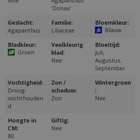
lelie
Agapanthus
'Donau'
Geslacht:
Familie:
Bloemkleur:
Blauw
Agapanthus
Liliaceae
Bladkleur:
Veelkleurig
Bloeitijd:
Groen
blad:
Juli,
Nee
Augustus,
September
Vochtigheid:
Zon /
Wintergroen
Droog-
schaduw:
:
vochthouden
Zon
Nee
d
Hoogte in
Giftig:
CM:
Nee
80