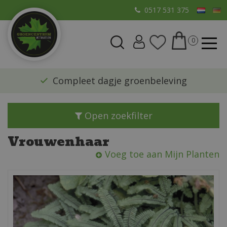
G
0517 531 375
a
n
a
a
r
​Compleet dagje groenbeleving
c
o
n
Open zoekfilter
t
e
Vrouwenhaar
n
Voeg toe aan Mijn Planten
t