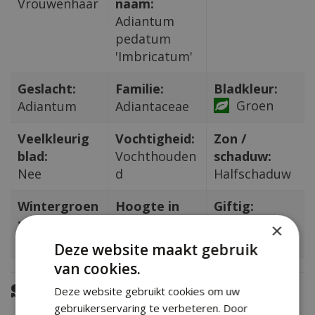
Vrouwenhaar
naam:
Adiantum
pedatum
'Imbricatum'
Geslacht:
Familie:
Bladkleur:
Groen
Adiantum
Adiantaceae
Veelkleurig
Vochtigheid:
Zon /
blad:
Vochthouden
schaduw:
Nee
d
Halfschaduw
Wintergroen
Hoogte in
Giftig:
:
CM:
Nee
×
Nee
20
Deze website maakt gebruik
van cookies.
Soortgelijke planten
Deze website gebruikt cookies om uw
gebruikerservaring te verbeteren. Door