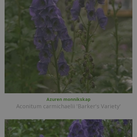
Azuren monnikskap
Aconitum carmichaelii 'Barker's Variety'