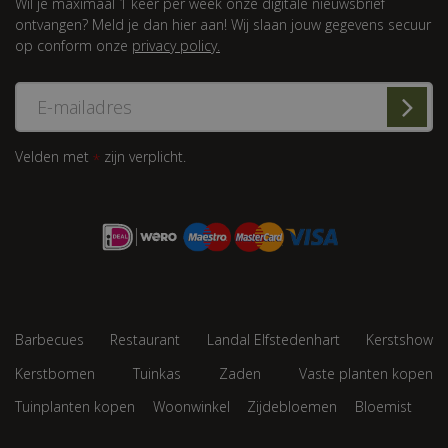
Wil je maximaal 1 keer per week onze digitale nieuwsbrief
ontvangen? Meld je dan hier aan! Wij slaan jouw gegevens secuur
op conform onze
privacy policy.
Velden met
zijn verplicht.
*
Barbecues
Restaurant
Landal Elfstedenhart
Kerstshow
Kerstbomen
Tuinkas
Zaden
Vaste planten kopen
Tuinplanten kopen
Woonwinkel
Zijdebloemen
Bloemist