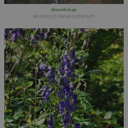
Monnikskap
Aconitum heterophyllum