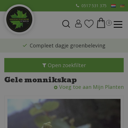
G
0517 531 375
a
n
a
a
r
​Compleet dagje groenbeleving
c
o
n
Open zoekfilter
t
e
Gele monnikskap
n
Voeg toe aan Mijn Planten
t