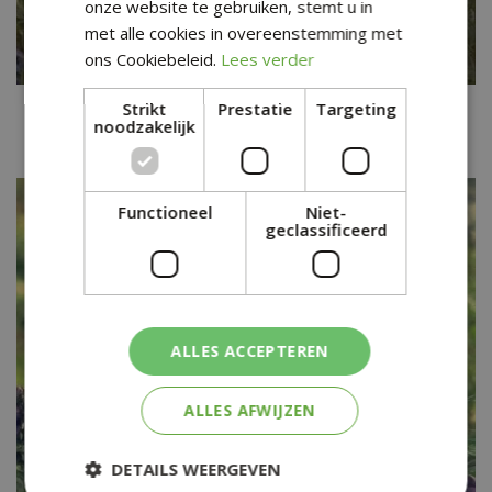
onze website te gebruiken, stemt u in
met alle cookies in overeenstemming met
ons Cookiebeleid.
Lees verder
Blauwe monnikskap
Strikt
Prestatie
Targeting
noodzakelijk
Aconitum napellus 'Album'
Functioneel
Niet-
geclassificeerd
ALLES ACCEPTEREN
ALLES AFWIJZEN
DETAILS WEERGEVEN