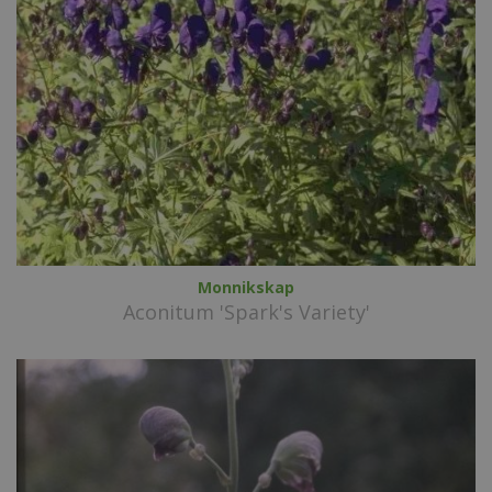
Monnikskap
Aconitum 'Spark's Variety'