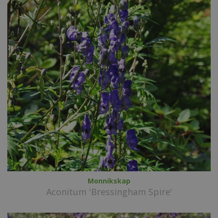
Monnikskap
Aconitum 'Bressingham Spire'