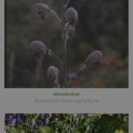
Monnikskap
Aconitum heterophyllum