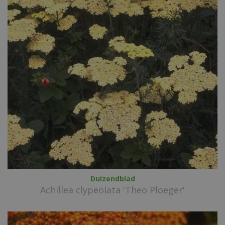
Duizendblad
Achillea clypeolata 'Theo Ploeger'