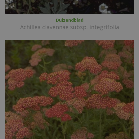
Duizendblad
Achillea clavennae subsp. integrifolia