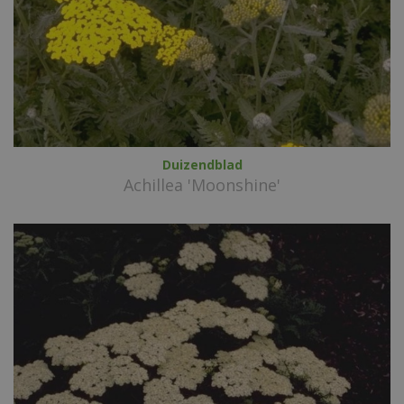
Duizendblad
Achillea 'Moonshine'