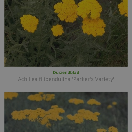
Duizendblad
Achillea filipendulina 'Parker's Variety'