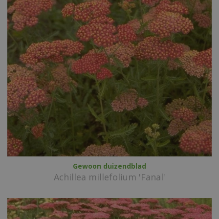
Gewoon duizendblad
Achillea millefolium 'Fanal'