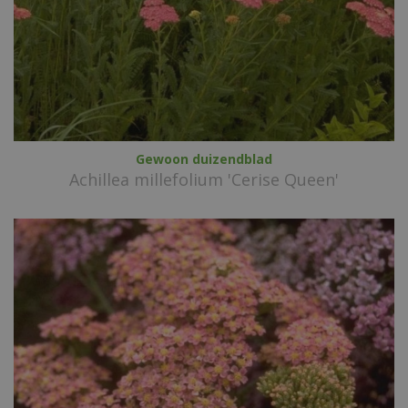
Gewoon duizendblad
Achillea millefolium 'Cerise Queen'