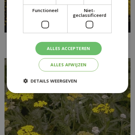
Functioneel
Niet-
geclassificeerd
Duizendblad
Achillea 'Credo'
ALLES ACCEPTEREN
ALLES AFWIJZEN
DETAILS WEERGEVEN