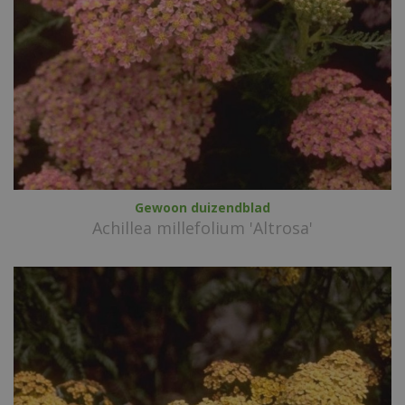
Gewoon duizendblad
Achillea millefolium 'Altrosa'