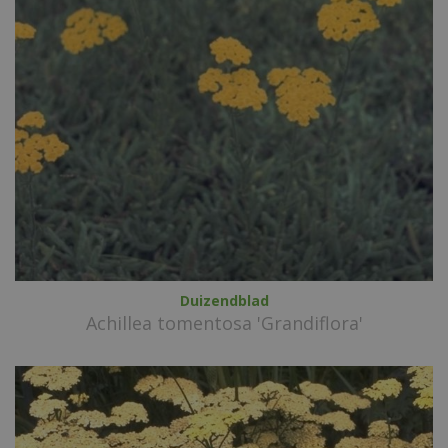
Duizendblad
Achillea tomentosa 'Grandiflora'