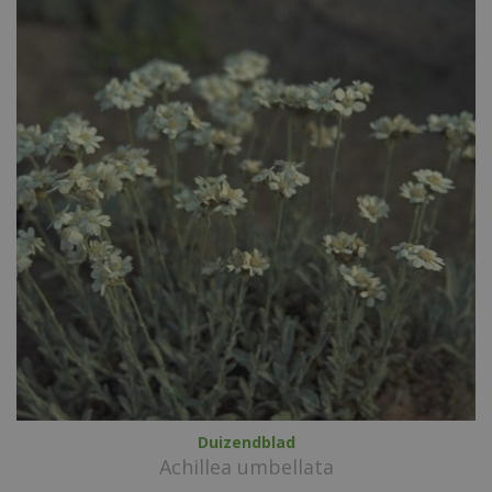
Duizendblad
Achillea umbellata