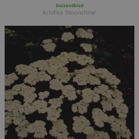
Duizendblad
Achillea 'Moonshine'