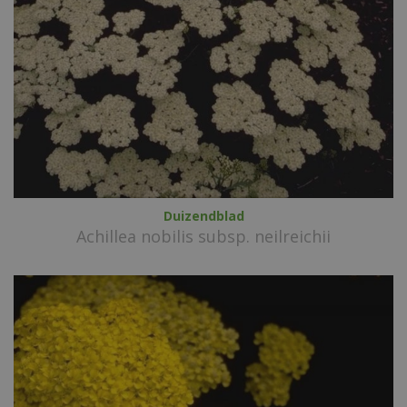
Duizendblad
Achillea nobilis subsp. neilreichii