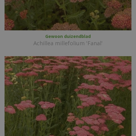
Gewoon duizendblad
Achillea millefolium 'Fanal'