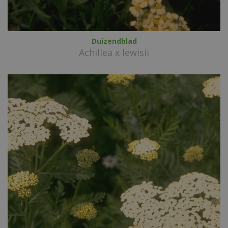
Duizendblad
Achillea x lewisii