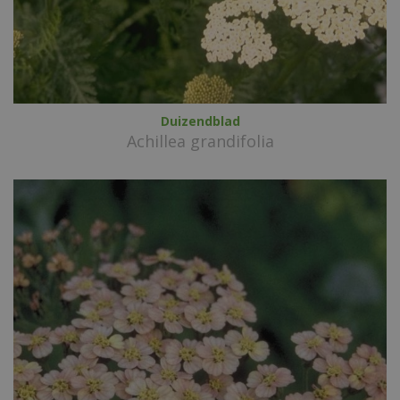
Duizendblad
Achillea grandifolia