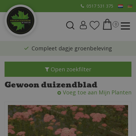
G
0517 531 375
a
n
a
a
r
​Compleet dagje groenbeleving
c
o
n
Open zoekfilter
t
e
Gewoon duizendblad
n
Voeg toe aan Mijn Planten
t