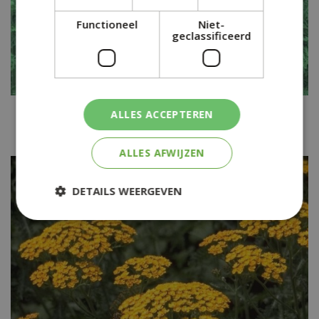
Functioneel
Niet-
geclassificeerd
Duizendblad
ALLES ACCEPTEREN
Achillea 'Taygetea'
ALLES AFWIJZEN
DETAILS WEERGEVEN