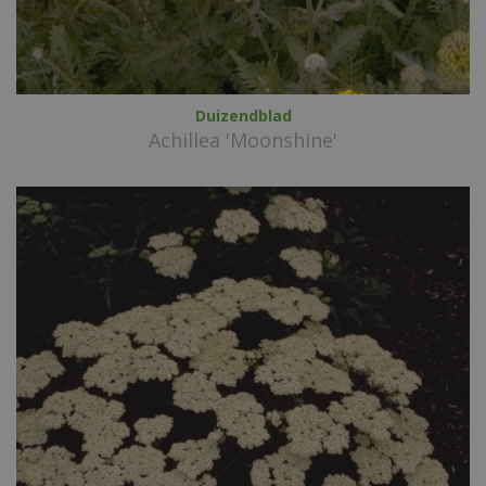
Duizendblad
Achillea 'Moonshine'