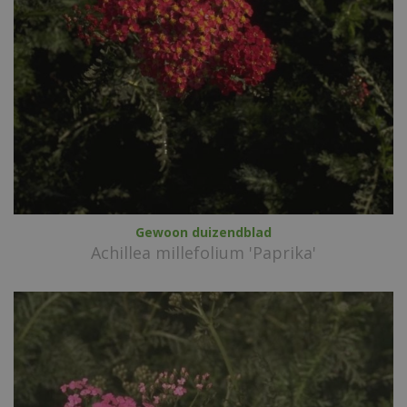
Gewoon duizendblad
Achillea millefolium 'Paprika'