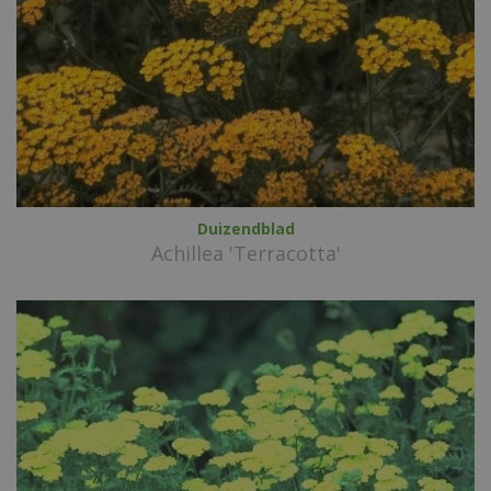
Duizendblad
Achillea 'Terracotta'