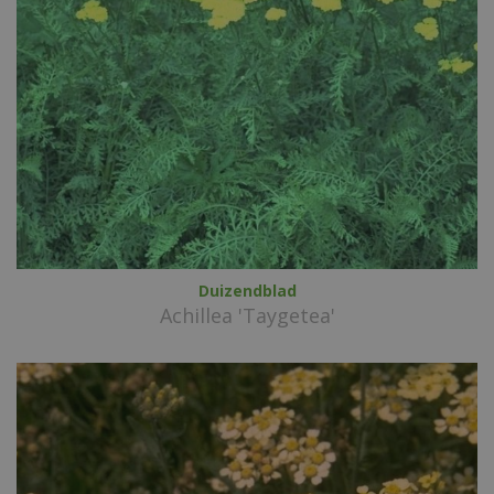
Duizendblad
Achillea 'Taygetea'