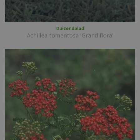
Duizendblad
Achillea tomentosa 'Grandiflora'