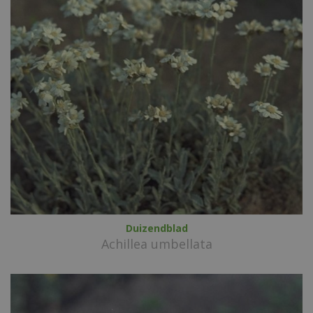
Duizendblad
Achillea umbellata