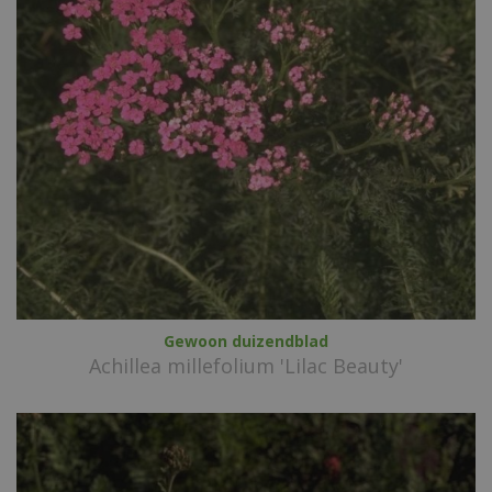
Gewoon duizendblad
Achillea millefolium 'Lilac Beauty'