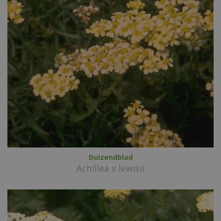
Duizendblad
Achillea x lewisii