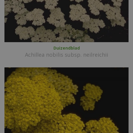
Duizendblad
Achillea nobilis subsp. neilreichii