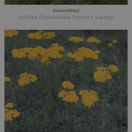
Duizendblad
Achillea filipendulina 'Parker's Variety'