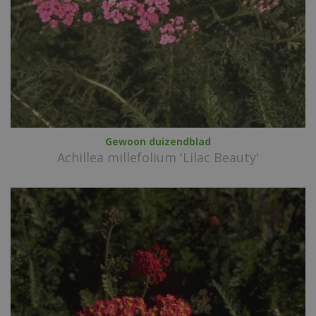
Gewoon duizendblad
Achillea millefolium 'Lilac Beauty'