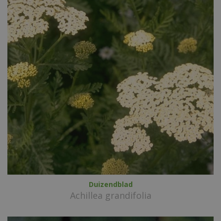
Duizendblad
Achillea grandifolia