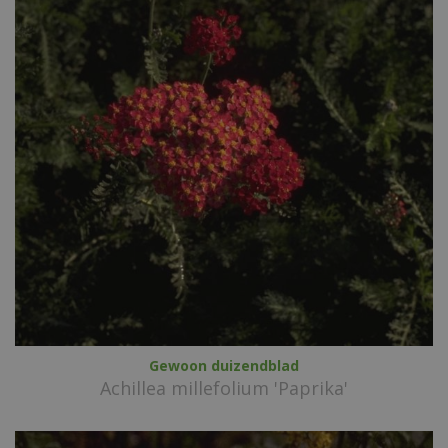
Gewoon duizendblad
Achillea millefolium 'Paprika'