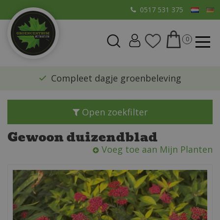
G
0517 531 375
a
n
a
a
r
​Compleet dagje groenbeleving
c
o
n
Open zoekfilter
t
e
Gewoon duizendblad
n
Voeg toe aan Mijn Planten
t