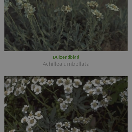
Duizendblad
Achillea umbellata