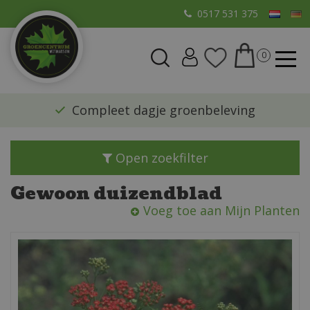
G
0517 531 375
a
n
a
a
r
​Compleet dagje groenbeleving
c
o
n
Open zoekfilter
t
e
Gewoon duizendblad
n
Voeg toe aan Mijn Planten
t