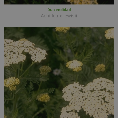
Duizendblad
Achillea x lewisii