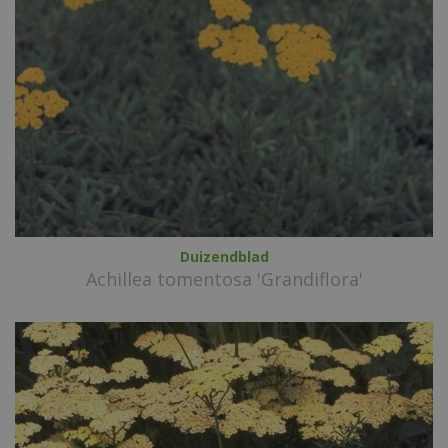
Duizendblad
Achillea tomentosa 'Grandiflora'