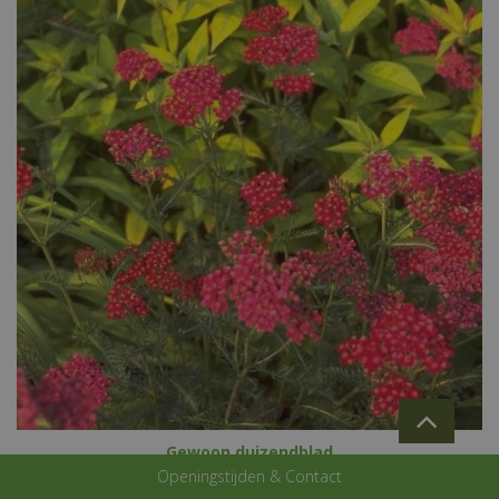
Gewoon duizendblad
Achillea millefolium 'Sammetriese'
Openingstijden & Contact