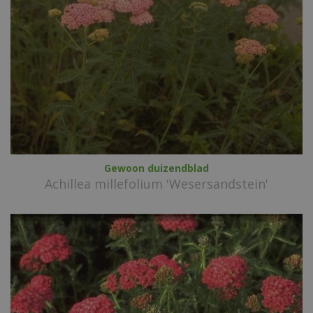
Gewoon duizendblad
Achillea millefolium 'Wesersandstein'