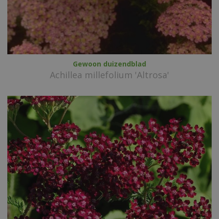
Gewoon duizendblad
Achillea millefolium 'Altrosa'