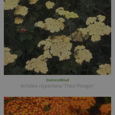
Duizendblad
Achillea clypeolata 'Theo Ploeger'