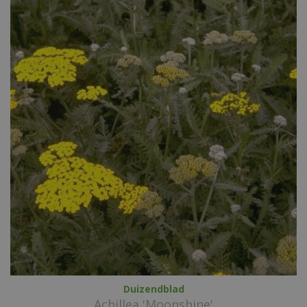
Duizendblad
Achillea 'Moonshine'