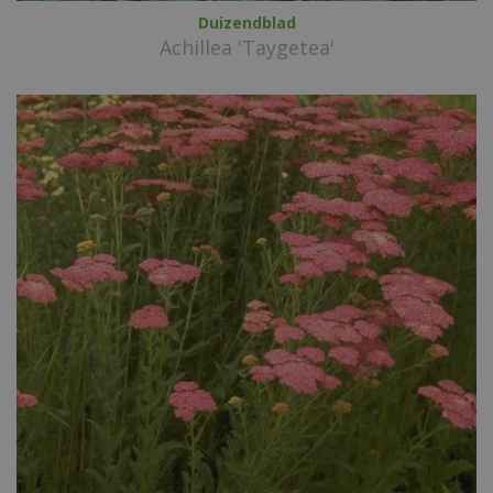
Duizendblad
Achillea 'Taygetea'