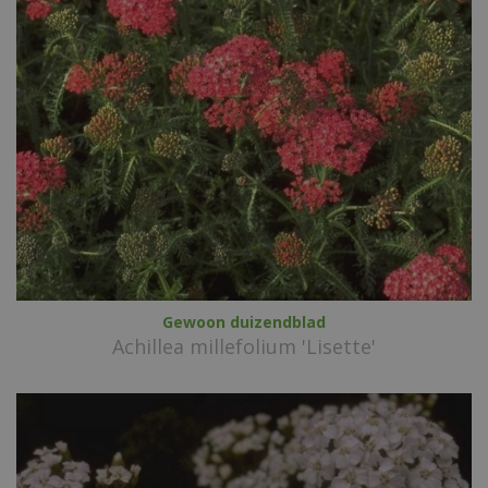
Gewoon duizendblad
Achillea millefolium 'Lisette'