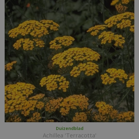
Duizendblad
Achillea 'Terracotta'