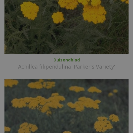
Duizendblad
Achillea filipendulina 'Parker's Variety'