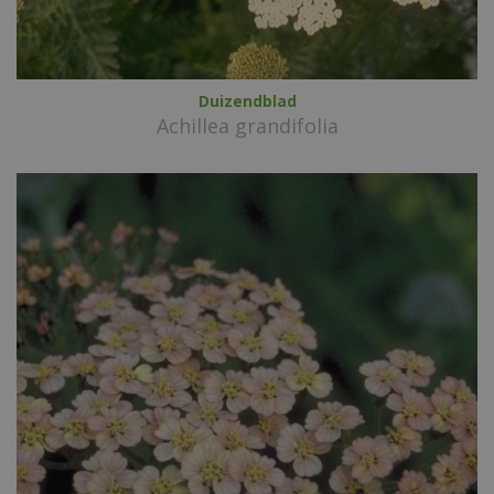
Duizendblad
Achillea grandifolia