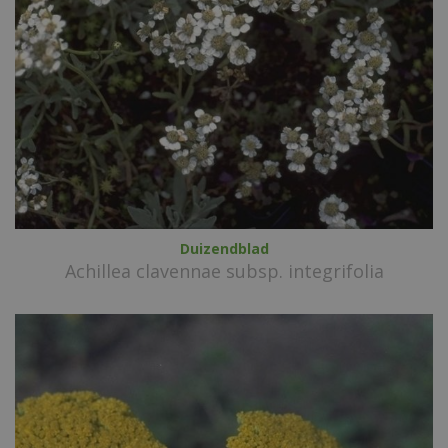
Duizendblad
Achillea clavennae subsp. integrifolia