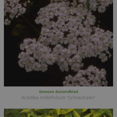
Gewoon duizendblad
Achillea millefolium 'Schneetaler'