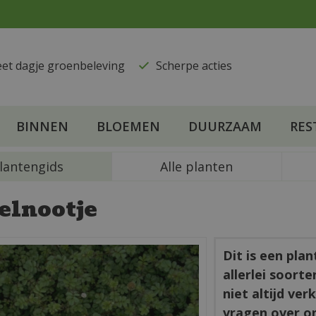
eet dagje groenbeleving
​Scherpe acties
BINNEN
BLOEMEN
DUURZAAM
RES
lantengids
Alle planten
elnootje
Dit is een pla
allerlei soort
niet altijd ve
vragen over o