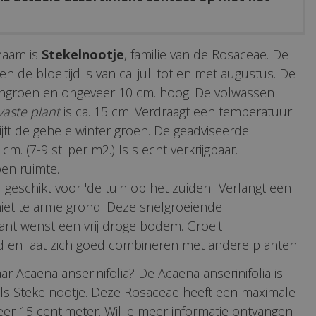
naam is
Stekelnootje
, familie van de Rosaceae. De
en de bloeitijd is van ca. juli tot en met augustus. De
uingroen en ongeveer 10 cm. hoog. De volwassen
vaste plant
is ca. 15 cm. Verdraagt een temperatuur
blijft de gehele winter groen. De geadviseerde
cm. (7-9 st. per m2.) Is slecht verkrijgbaar.
en ruimte.
 geschikt voor 'de tuin op het zuiden'. Verlangt een
niet te arme grond. Deze snelgroeiende
nt wenst een vrij droge bodem. Groeit
n laat zich goed combineren met andere planten.
r Acaena anserinifolia? De Acaena anserinifolia is
ls Stekelnootje. Deze Rosaceae heeft een maximale
r 15 centimeter. Wil je meer informatie ontvangen