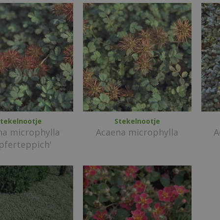
tekelnootje
Stekelnootje
na microphylla
Acaena microphylla
A
pferteppich'