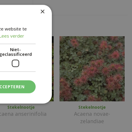
×
ze website te
Lees verder
Niet-
geclassificeerd
ACCEPTEREN
Stekelnootje
Stekelnootje
caena anserinifolia
Acaena novae-
zelandiae