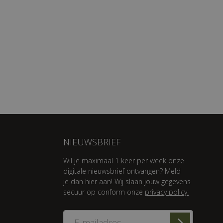
NIEUWSBRIEF
Wil je maximaal 1 keer per week onze
digitale nieuwsbrief ontvangen? Meld
je dan hier aan! Wij slaan jouw gegevens
secuur op conform onze
privacy policy.