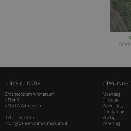
S
Acae
ONZE LOKATIE
OPENINGST
Groencentrum Witmarsum
Maandag
It Fliet 3
Dinsdag
8748 EA Witmarsum
Woensdag
Donderdag
0517 - 53 13 75
Vrijdag
info@groencentrumwitmarsum.nl
Zaterdag