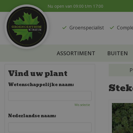
Ga
Nu open van
09:00
t/m
17:00
naar
content
Groenspecialist
​Compl
ASSORTIMENT
BUITEN
P
Vind uw plant
Stek
Wetenschappelijke naam:
Wis selectie
Nederlandse naam: