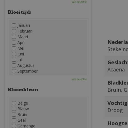
Wis selectie
Bloeitijd:
Januari
Februari
Maart
Nederla
April
Mei
Stekeln
Juni
Juli
Geslach
Augustus
Acaena
September
Oktober
Wis selectie
Bladkle
November
December
Bruin, 
Bloemkleur:
Vochtig
Beige
Blauw
Droog
Bruin
Geel
Hoogte 
Gemengd