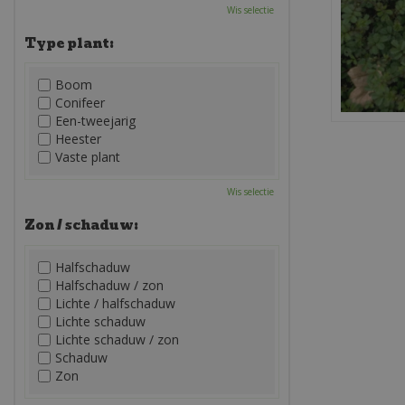
Wis selectie
Type plant:
Boom
Conifeer
Een-tweejarig
Heester
Vaste plant
Wis selectie
Zon / schaduw:
Halfschaduw
Halfschaduw / zon
Lichte / halfschaduw
Lichte schaduw
Lichte schaduw / zon
Schaduw
Zon