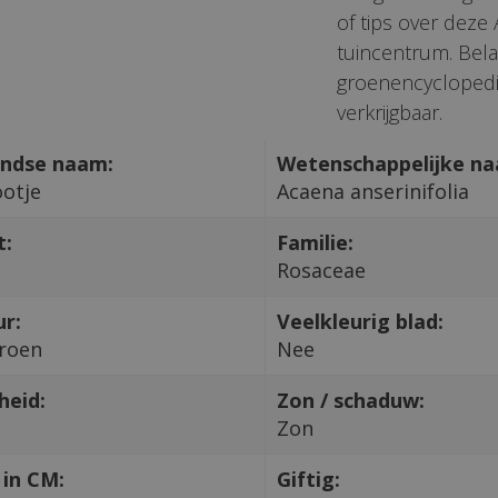
of tips over deze
tuincentrum. Bela
groenencyclopedi
verkrijgbaar.
ndse naam:
Wetenschappelijke n
ootje
Acaena anserinifolia
t:
Familie:
Rosaceae
ur:
Veelkleurig blad:
Groen
Nee
heid:
Zon / schaduw:
Zon
in CM:
Giftig: