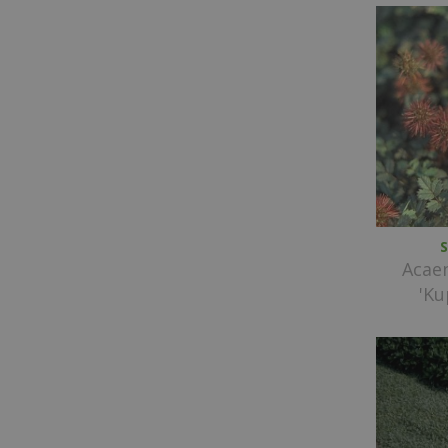
S
Acae
'Ku