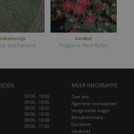
tekelnootje
Aardbei
na buchananii
Fragaria 'Red Ruby'
IJDEN
MEER INFORMATIE
09:00 - 18:00
Over ons
09:00 - 18:00
Algemene voorwaarden
09:00 - 18:00
Veelgestelde vragen
09:00 - 18:00
Betaalinformatie
09:00 - 18:00
Disclaimer
09:00 - 17:00
Vacatures