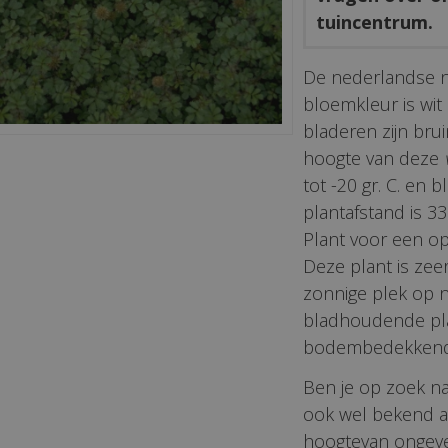
tuincentrum.
De nederlandse 
bloemkleur is wit 
bladeren zijn br
hoogte van deze
tot -20 gr. C. en 
plantafstand is 33 
Plant voor een op
Deze plant is zeer
zonnige plek op 
bladhoudende pla
bodembedekkend e
Ben je op zoek naa
ook wel bekend a
hoogtevan ongevee