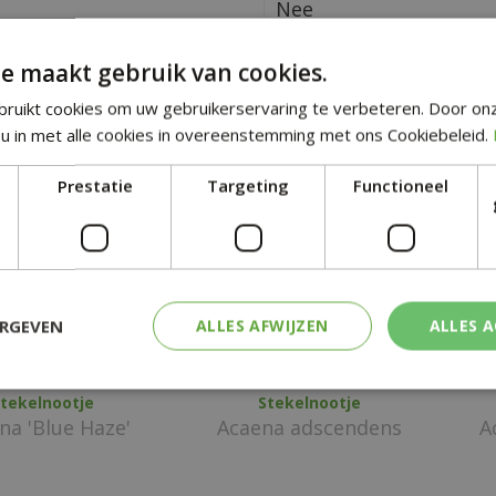
Nee
e maakt gebruik van cookies.
tgelijke planten
ruikt cookies om uw gebruikerservaring te verbeteren. Door on
u in met alle cookies in overeenstemming met ons Cookiebeleid.
Prestatie
Targeting
Functioneel
ERGEVEN
ALLES AFWIJZEN
ALLES 
tekelnootje
Stekelnootje
na 'Blue Haze'
Acaena adscendens
A