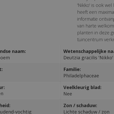
'Nikko' is ook we
heeft een maxima
informatie ontvang
van harte welkom 
planten in deze g
tuincentrum verkri
ndse naam:
Wetenschappelijke n
loem
Deutzia gracilis 'Nikko'
t:
Familie:
Philadelphaceae
ur:
Veelkleurig blad:
en
Nee
heid:
Zon / schaduw:
udend-vochtig
Lichte schaduw / zon