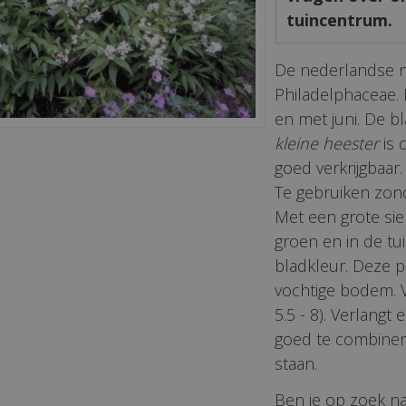
tuincentrum.
De nederlandse 
Philadelphaceae. D
en met juni. De b
kleine heester
is 
goed verkrijgbaar.
Te gebruiken zond
Met een grote sie
groen en in de tu
bladkleur. Deze p
vochtige bodem. Vo
5.5 - 8). Verlangt
goed te combinere
staan.
Ben je op zoek naa