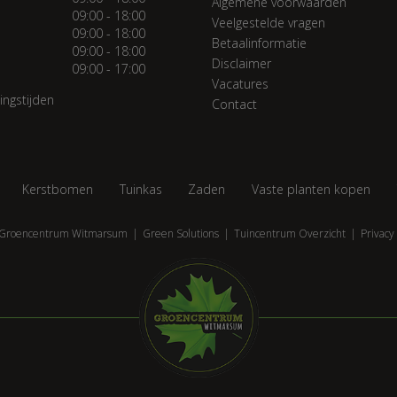
Algemene voorwaarden
09:00 - 18:00
Veelgestelde vragen
09:00 - 18:00
Betaalinformatie
09:00 - 18:00
Disclaimer
09:00 - 17:00
Vacatures
ingstijden
Contact
Kerstbomen
Tuinkas
Zaden
Vaste planten kopen
Groencentrum Witmarsum
Green Solutions
Tuincentrum Overzicht
Privacy 