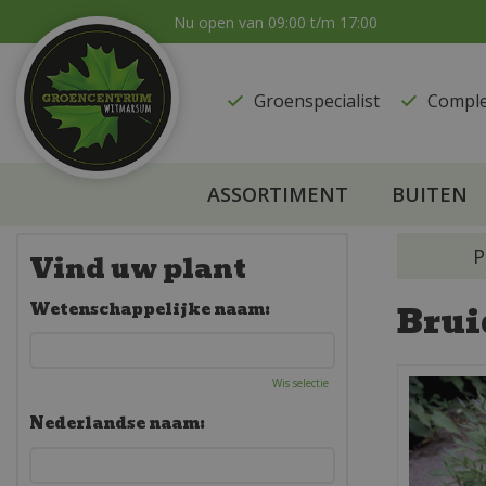
Ga
Nu open van
09:00
t/m
17:00
naar
content
Groenspecialist
​Compl
ASSORTIMENT
BUITEN
P
Vind uw plant
Brui
Wetenschappelijke naam:
Wis selectie
Nederlandse naam: