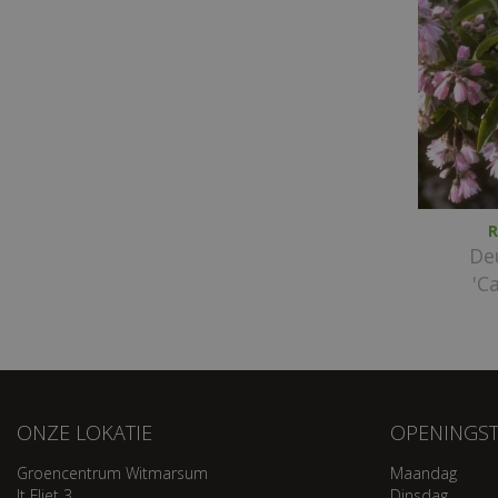
R
De
'C
ONZE LOKATIE
OPENINGST
Groencentrum Witmarsum
Maandag
It Fliet 3
Dinsdag