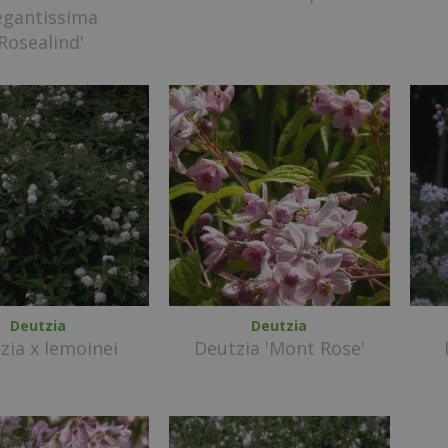
egantissima
'Rosealind'
Deutzia
Deutzia
zia x lemoinei
Deutzia 'Mont Rose'