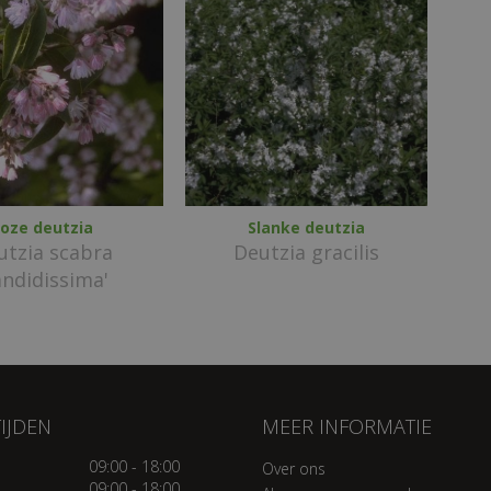
oze deutzia
Slanke deutzia
utzia scabra
Deutzia gracilis
andidissima'
IJDEN
MEER INFORMATIE
09:00 - 18:00
Over ons
09:00 - 18:00