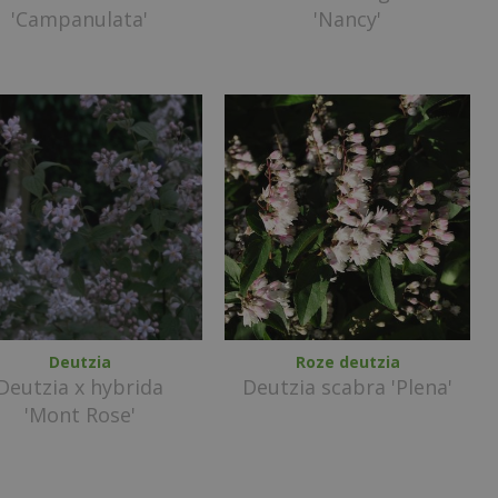
'Campanulata'
'Nancy'
Deutzia
Roze deutzia
Deutzia x hybrida
Deutzia scabra 'Plena'
'Mont Rose'