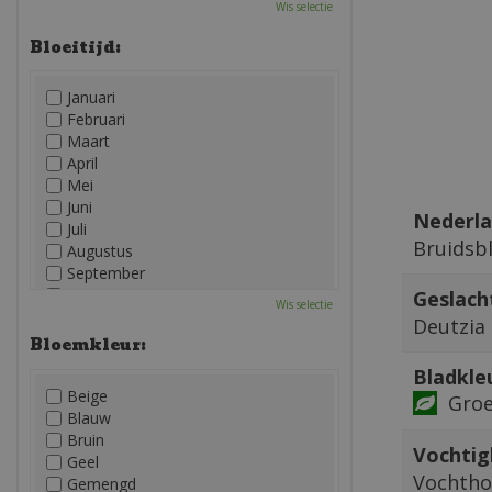
Wis selectie
Bloeitijd:
Januari
Februari
Maart
April
Mei
Juni
Nederla
Juli
Bruidsb
Augustus
September
Oktober
Geslach
Wis selectie
November
Deutzia
December
Bloemkleur:
Bladkle
Beige
Gro
Blauw
Bruin
Vochtig
Geel
Vochtho
Gemengd