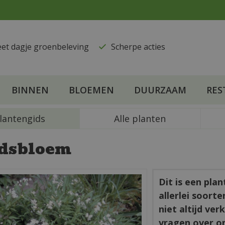
eet dagje groenbeleving
​Scherpe acties
BINNEN
BLOEMEN
DUURZAAM
RES
lantengids
Alle planten
dsbloem
Dit is een pla
allerlei soort
niet altijd ve
vragen over o