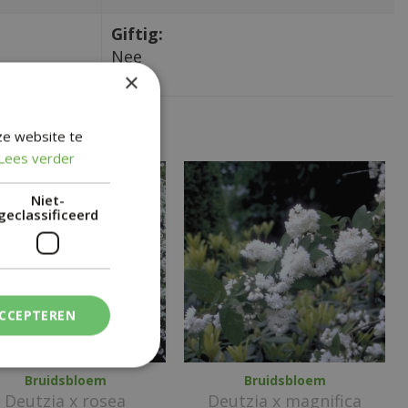
Giftig:
Nee
×
ze website te
Lees verder
Niet-
geclassificeerd
ACCEPTEREN
Bruidsbloem
Bruidsbloem
Deutzia x rosea
Deutzia x magnifica