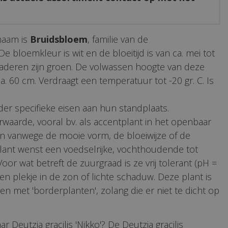
naam is
Bruidsbloem
, familie van de
e bloemkleur is wit en de bloeitijd is van ca. mei tot
laderen zijn groen. De volwassen hoogte van deze
ca. 60 cm. Verdraagt een temperatuur tot -20 gr. C. Is
er specifieke eisen aan hun standplaats.
rwaarde, vooral bv. als accentplant in het openbaar
in vanwege de mooie vorm, de bloeiwijze of de
lant wenst een voedselrijke, vochthoudende tot
or wat betreft de zuurgraad is ze vrij tolerant (pH =
 een plekje in de zon of lichte schaduw. Deze plant is
n met 'borderplanten', zolang die er niet te dicht op
r Deutzia gracilis 'Nikko'? De Deutzia gracilis