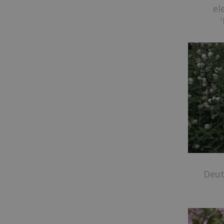
el
Deut