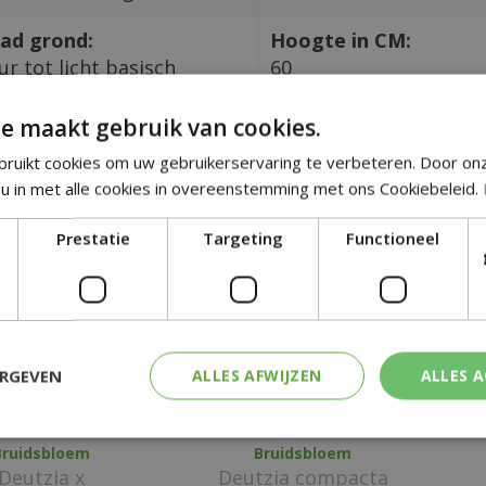
ad grond:
Hoogte in CM:
r tot licht basisch
60
e maakt gebruik van cookies.
tgelijke planten
ruikt cookies om uw gebruikerservaring te verbeteren. Door on
u in met alle cookies in overeenstemming met ons Cookiebeleid.
Prestatie
Targeting
Functioneel
ERGEVEN
ALLES AFWIJZEN
ALLES 
Bruidsbloem
Bruidsbloem
Deutzia x
Deutzia compacta