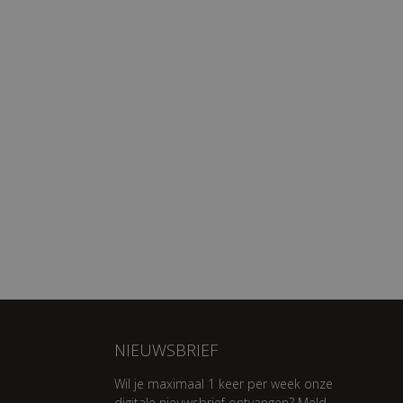
NIEUWSBRIEF
Wil je maximaal 1 keer per week onze
digitale nieuwsbrief ontvangen? Meld