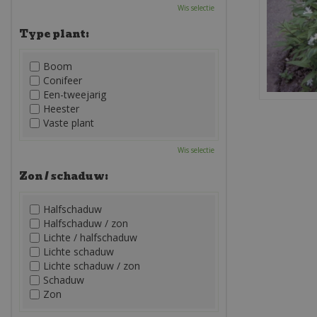
Wis selectie
Type plant:
Boom
Conifeer
Een-tweejarig
Heester
Vaste plant
Wis selectie
Zon / schaduw:
Halfschaduw
Halfschaduw / zon
Lichte / halfschaduw
Lichte schaduw
Lichte schaduw / zon
Schaduw
Zon