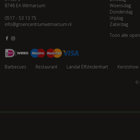
8748 EA Witmarsum
Woensdag
Donderdag
0517 - 53 13 75
Vrijdag
info@groencentrumwitmarsum.nl
Zaterdag
Toon alle open
Barbecues
Restaurant
Landal Elfstedenhart
Kerstshow
© 