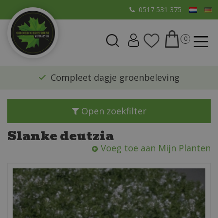
G
0517 531 375
a
n
a
a
r
​Compleet dagje groenbeleving
c
o
n
Open zoekfilter
t
e
Slanke deutzia
n
Voeg toe aan Mijn Planten
t