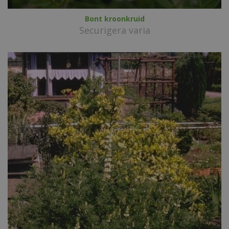
Bont kroonkruid
Securigera varia