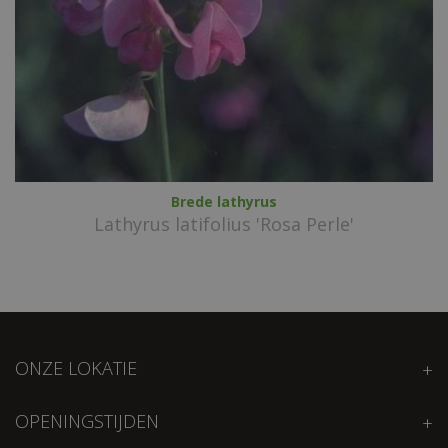
Brede lathyrus
Lathyrus latifolius 'Rosa Perle'
ONZE LOKATIE
OPENINGSTIJDEN