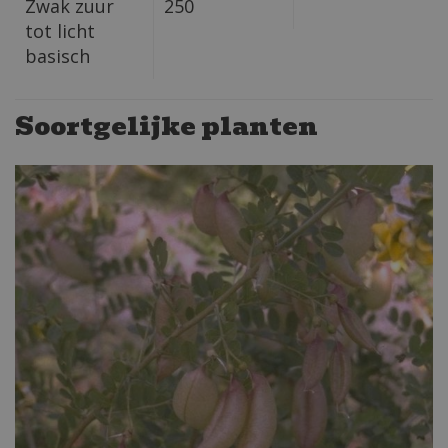
Zwak zuur
250
tot licht
basisch
Soortgelijke planten