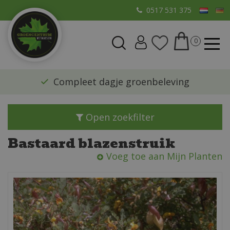
G
0517 531 375
a
n
a
a
r
​Compleet dagje groenbeleving
c
o
n
Open zoekfilter
t
e
Bastaard blazenstruik
n
Voeg toe aan Mijn Planten
t