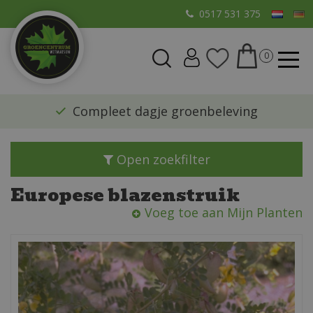
G
0517 531 375
a
n
a
a
r
​Compleet dagje groenbeleving
c
o
n
Open zoekfilter
t
e
Europese blazenstruik
n
Voeg toe aan Mijn Planten
t