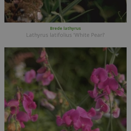
Brede lathyrus
Lathyrus latifolius 'White Pearl'