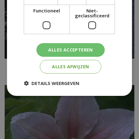
Functioneel
Niet-
geclassificeerd
ALLES ACCEPTEREN
Clematis
ALLES AFWIJZEN
Clematis armandii 'Apple Blossom'
DETAILS WEERGEVEN