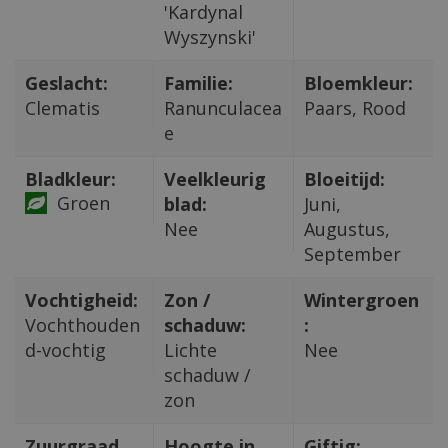
'Kardynal
Wyszynski'
Geslacht:
Familie:
Bloemkleur:
Clematis
Ranunculacea
Paars, Rood
e
Bladkleur:
Veelkleurig
Bloeitijd:
Groen
blad:
Juni,
Nee
Augustus,
September
Vochtigheid:
Zon /
Wintergroen
Vochthouden
schaduw:
:
d-vochtig
Lichte
Nee
schaduw /
zon
Zuurgraad
Hoogte in
Giftig: