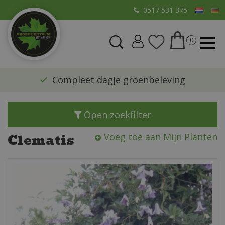
G
0517 531 375
a
n
a
a
r
​Compleet dagje groenbeleving
c
o
n
Open zoekfilter
t
e
Clematis
Voeg toe aan Mijn Planten
n
t