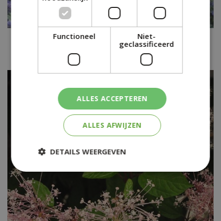
Functioneel
Niet-
Amerikaanse sering
geclassificeerd
Ceanothus arboreus 'Trewithen Blue'
ALLES ACCEPTEREN
ALLES AFWIJZEN
DETAILS WEERGEVEN