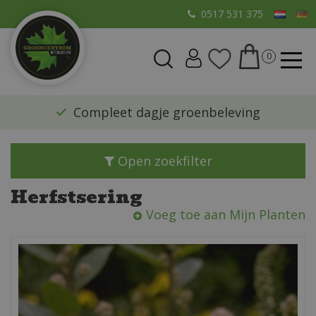
G
0517 531 375
a
n
a
a
r
​Compleet dagje groenbeleving
c
o
n
Open zoekfilter
t
e
Herfstsering
n
Voeg toe aan Mijn Planten
t