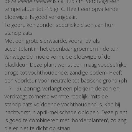
deze
kleine heester
is ca. 125 cm. Verdraagt een
temperatuur tot -15 gr. C. Heeft een opvallende
bloeiwijze. Is goed verkrijgbaar.
Te gebruiken zonder specifieke eisen aan hun
standplaats.
Met een grote sierwaarde, vooral bv. als
accentplant in het openbaar groen en in de tuin
vanwege de mooie vorm, de bloeiwijze of de
bladkleur. Deze plant wenst een matig voedselrijke,
droge tot vochthoudende, zandige bodem. Heeft
een voorkeur voor neutrale tot basische grond (ph
= 7 - 9). Zonnig, verlangt een plekje in de zon en
verdraagt zomerse warmte redelijk, mits de
standplaats voldoende vochthoudend is. Kan bij
nachtvorst in april-mei schade oplopen. Deze plant
is goed te combineren met 'borderplanten', zolang
die er niet te dicht op staan.