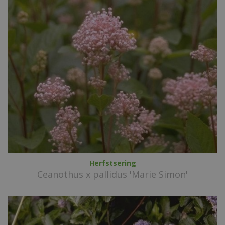
Herfstsering
Ceanothus x pallidus 'Marie Simon'