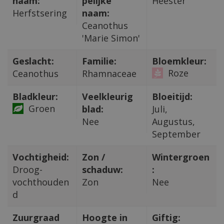
naam:
pelijke
Heester
Herfstsering
naam:
Ceanothus
'Marie Simon'
Geslacht:
Familie:
Bloemkleur:
Roze
Ceanothus
Rhamnaceae
Bladkleur:
Veelkleurig
Bloeitijd:
Groen
blad:
Juli,
Nee
Augustus,
September
Vochtigheid:
Zon /
Wintergroen
Droog-
schaduw:
:
vochthouden
Zon
Nee
d
Zuurgraad
Hoogte in
Giftig: