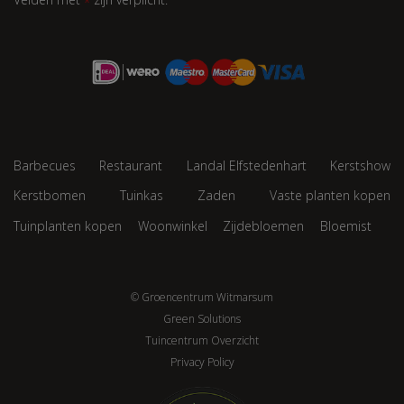
Velden met
zijn verplicht.
*
Barbecues
Restaurant
Landal Elfstedenhart
Kerstshow
Kerstbomen
Tuinkas
Zaden
Vaste planten kopen
Tuinplanten kopen
Woonwinkel
Zijdebloemen
Bloemist
© Groencentrum Witmarsum
Green Solutions
Tuincentrum Overzicht
Privacy Policy