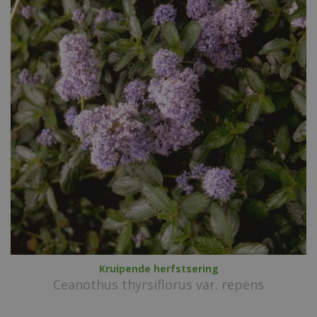
Kruipende herfstsering
Ceanothus thyrsiflorus var. repens