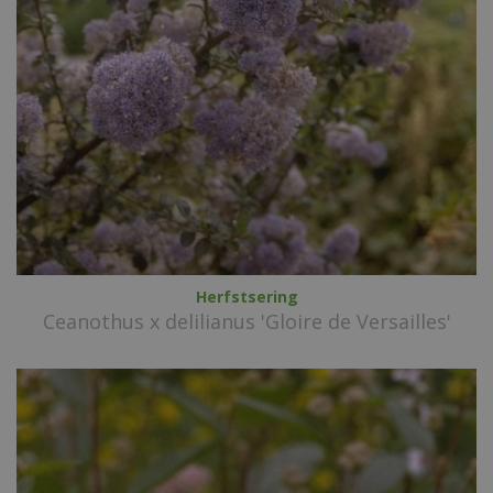
Herfstsering
Ceanothus x delilianus 'Gloire de Versailles'