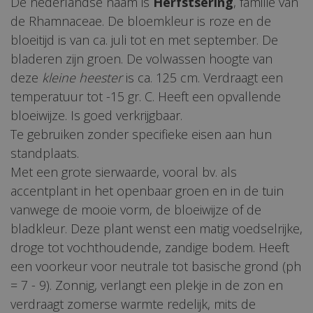
De nederlandse naam is
Herfstsering
, familie van
de Rhamnaceae. De bloemkleur is roze en de
bloeitijd is van ca. juli tot en met september. De
bladeren zijn groen. De volwassen hoogte van
deze
kleine heester
is ca. 125 cm. Verdraagt een
temperatuur tot -15 gr. C. Heeft een opvallende
bloeiwijze. Is goed verkrijgbaar.
Te gebruiken zonder specifieke eisen aan hun
standplaats.
Met een grote sierwaarde, vooral bv. als
accentplant in het openbaar groen en in de tuin
vanwege de mooie vorm, de bloeiwijze of de
bladkleur. Deze plant wenst een matig voedselrijke,
droge tot vochthoudende, zandige bodem. Heeft
een voorkeur voor neutrale tot basische grond (ph
= 7 - 9). Zonnig, verlangt een plekje in de zon en
verdraagt zomerse warmte redelijk, mits de