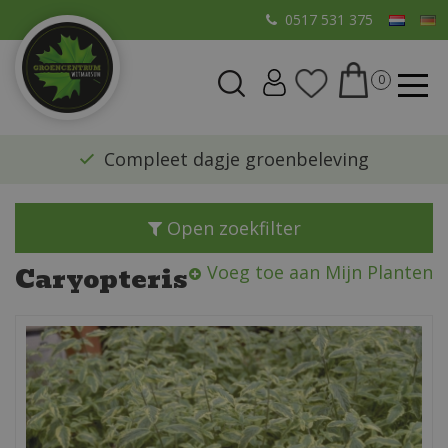
G
0517 531 375
a
n
a
a
r
​Compleet dagje groenbeleving
c
o
n
Open zoekfilter
t
e
Caryopteris
Voeg toe aan Mijn Planten
n
t