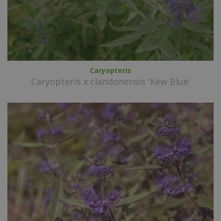
Caryopteris
Caryopteris x clandonensis 'Kew Blue'