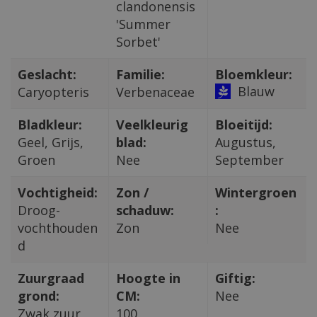
clandonensis
'Summer
Sorbet'
Geslacht:
Familie:
Bloemkleur:
Blauw
Caryopteris
Verbenaceae
Bladkleur:
Veelkleurig
Bloeitijd:
Geel, Grijs,
blad:
Augustus,
Groen
Nee
September
Vochtigheid:
Zon /
Wintergroen
Droog-
schaduw:
:
vochthouden
Zon
Nee
d
Zuurgraad
Hoogte in
Giftig:
grond:
CM:
Nee
Zwak zuur
100