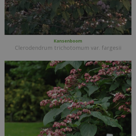
Kansenboom
Clerodendrum trichotomum var. fargesii