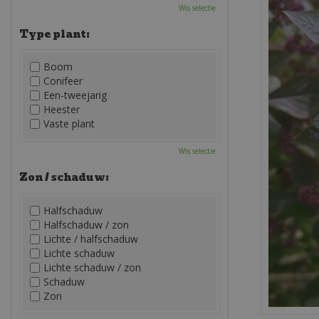
Wis selectie
Type plant:
Boom
Conifeer
Een-tweejarig
Heester
Vaste plant
Wis selectie
Zon / schaduw:
Halfschaduw
Halfschaduw / zon
Lichte / halfschaduw
Lichte schaduw
Lichte schaduw / zon
Schaduw
Zon