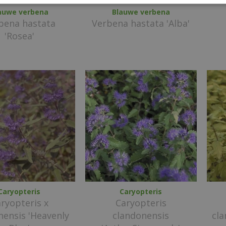
auwe verbena
Blauwe verbena
bena hastata
Verbena hastata 'Alba'
'Rosea'
Caryopteris
Caryopteris
ryopteris x
Caryopteris
nensis 'Heavenly
clandonensis
cla