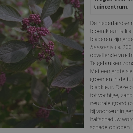
tuincentrum.
De nederlandse 
bloemkleur is lila 
bladeren zijn gr
heester
is ca. 200
opvallende vruchte
Te gebruiken zond
Met een grote sie
groen en in de tu
bladkleur. Deze 
tot vochtige, zan
neutrale grond (pH
bij voorkeur in ge
halfschaduw wordt
schade oplopen. D