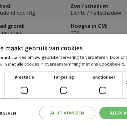
heid:
Zon / schaduw:
udend-vochtig
Lichte / halfschaduw
ad grond:
Hoogte in CM:
 neutraal
200
e maakt gebruik van cookies.
tgelijke planten
ruikt cookies om uw gebruikerservaring te verbeteren. Door on
u in met alle cookies in overeenstemming met ons Cookiebeleid.
Prestatie
Targeting
Functioneel
ERGEVEN
ALLES AFWIJZEN
ALLES 