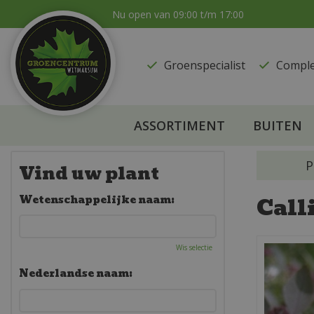
Ga
Nu open van
09:00
t/m
17:00
naar
content
Groenspecialist
​Compl
ASSORTIMENT
BUITEN
P
Vind uw plant
Call
Wetenschappelijke naam:
Wis selectie
Nederlandse naam: