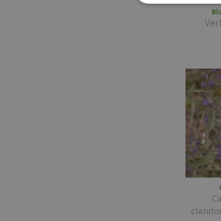
Bl
Ver
Ca
clando