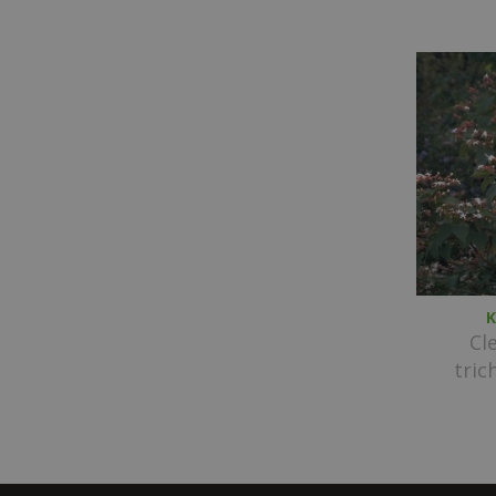
Cl
tri