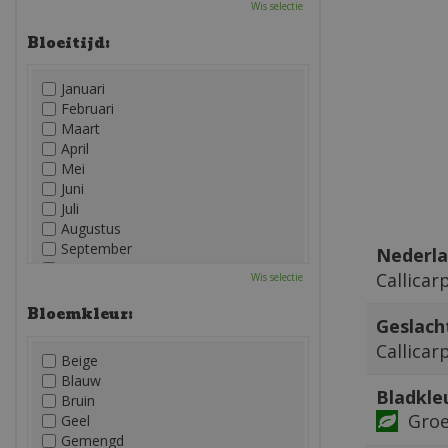
Wis selectie
Bloeitijd:
Januari
Februari
Maart
April
Mei
Juni
Juli
Augustus
September
Nederla
Oktober
Callicar
Wis selectie
November
December
Bloemkleur:
Geslach
Callicar
Beige
Blauw
Bladkle
Bruin
Gro
Geel
Gemengd