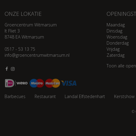
ONZE LOKATIE
OPENINGST
Groencentrum Witmarsum
Maandag
It Fliet 3
Dinsdag
8748 EA Witmarsum
Woensdag
Donderdag
0517 - 53 13 75
Vrijdag
info@groencentrumwitmarsum.nl
Zaterdag
Toon alle open
Barbecues
Restaurant
Landal Elfstedenhart
Kerstshow
© 