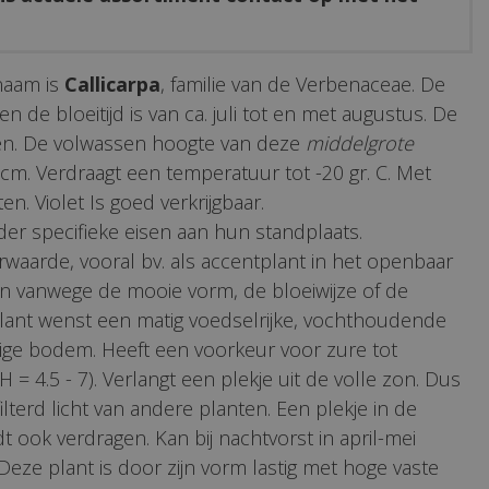
naam is
Callicarpa
, familie van de Verbenaceae. De
en de bloeitijd is van ca. juli tot en met augustus. De
oen. De volwassen hoogte van deze
middelgrote
 cm. Verdraagt een temperatuur tot -20 gr. C. Met
n. Violet Is goed verkrijgbaar.
er specifieke eisen aan hun standplaats.
rwaarde, vooral bv. als accentplant in het openbaar
in vanwege de mooie vorm, de bloeiwijze of de
plant wenst een matig voedselrijke, vochthoudende
dige bodem. Heeft een voorkeur voor zure tot
 = 4.5 - 7). Verlangt een plekje uit de volle zon. Dus
filterd licht van andere planten. Een plekje in de
 ook verdragen. Kan bij nachtvorst in april-mei
eze plant is door zijn vorm lastig met hoge vaste