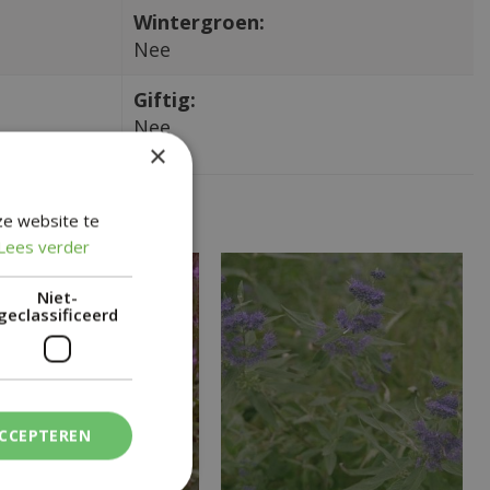
Wintergroen:
Nee
Giftig:
Nee
×
ze website te
Lees verder
Niet-
geclassificeerd
ACCEPTEREN