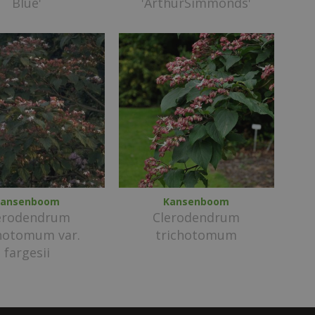
Blue'
'ArthurSimmonds'
Kansenboom
Kansenboom
erodendrum
Clerodendrum
chotomum var.
trichotomum
fargesii