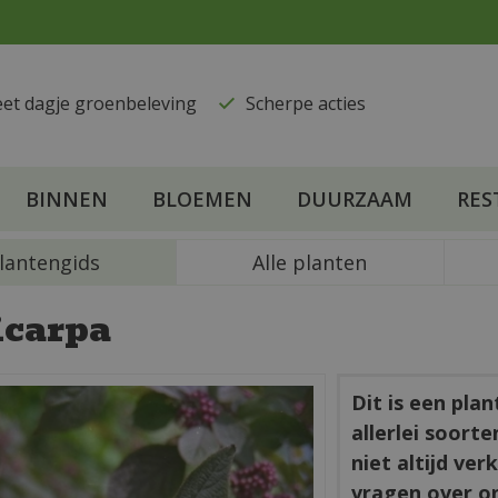
eet dagje groenbeleving
​Scherpe acties
BINNEN
BLOEMEN
DUURZAAM
RES
lantengids
Alle planten
icarpa
Dit is een pla
allerlei soort
niet altijd ve
vragen over o