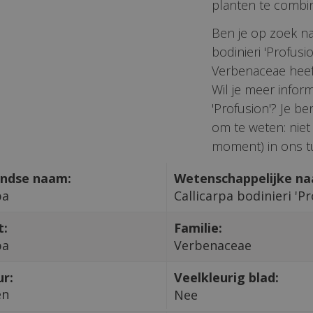
planten te combi
Ben je op zoek naa
bodinieri 'Profusi
Verbenaceae heef
Wil je meer inform
'Profusion'? Je b
om te weten: niet
moment) in ons tu
ndse naam:
Wetenschappelijke n
pa
Callicarpa bodinieri 'Pr
t:
Familie:
pa
Verbenaceae
ur:
Veelkleurig blad:
en
Nee