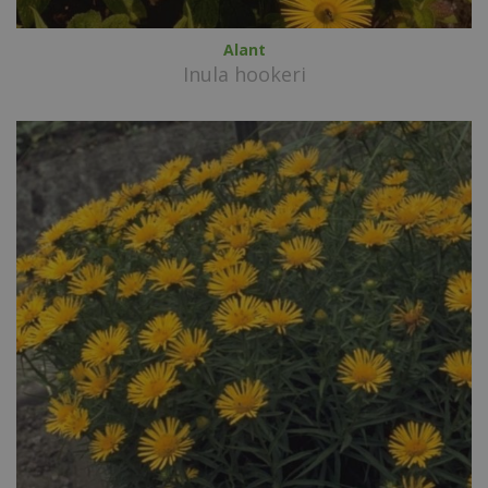
Alant
Inula hookeri