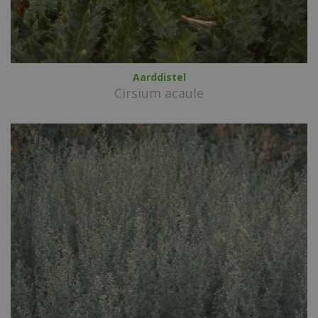
Aarddistel
Cirsium acaule