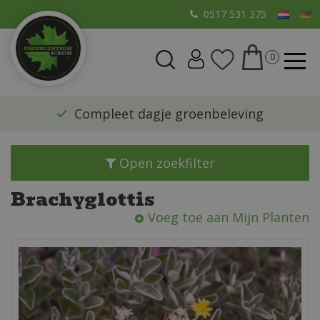
G
0517 531 375
a
n
a
a
r
​Compleet dagje groenbeleving
c
o
n
Open zoekfilter
t
e
Brachyglottis
n
Voeg toe aan Mijn Planten
t