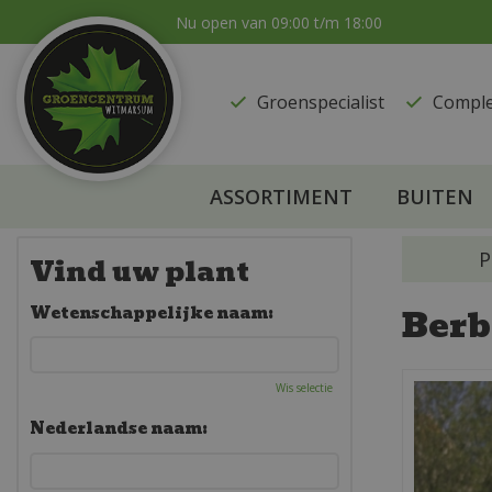
Ga
Nu open van
09:00
t/m
18:00
naar
content
Groenspecialist
​Compl
ASSORTIMENT
BUITEN
P
Vind uw plant
Berb
Wetenschappelijke naam:
Wis selectie
Nederlandse naam: