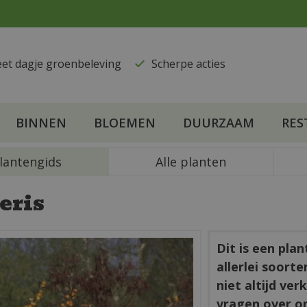
eet dagje groenbeleving
​Scherpe acties
BINNEN
BLOEMEN
DUURZAAM
RES
lantengids
Alle planten
eris
Dit is een pla
allerlei soort
niet altijd ve
vragen over o