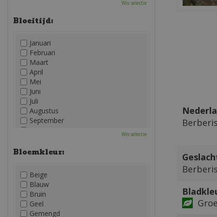
Wis selectie
Bloeitijd:
Januari
Februari
Maart
April
Mei
Juni
Juli
Nederla
Augustus
September
Berberi
Oktober
Wis selectie
November
December
Bloemkleur:
Geslach
Berberi
Beige
Blauw
Bladkle
Bruin
Gro
Geel
Gemengd