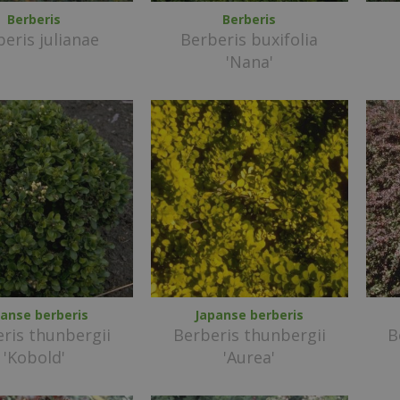
Berberis
Berberis
eris julianae
Berberis buxifolia
'Nana'
panse berberis
Japanse berberis
ris thunbergii
Berberis thunbergii
B
'Kobold'
'Aurea'