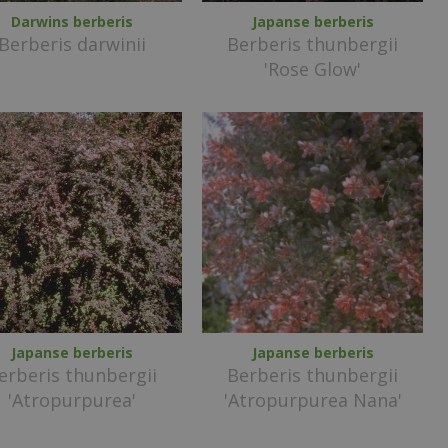
Darwins berberis
Japanse berberis
Berberis darwinii
Berberis thunbergii
'Rose Glow'
Japanse berberis
Japanse berberis
erberis thunbergii
Berberis thunbergii
'Atropurpurea'
'Atropurpurea Nana'