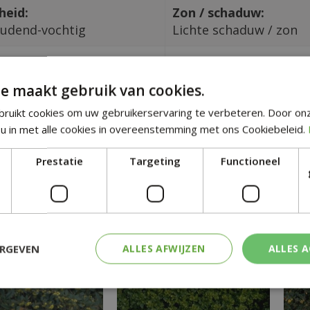
heid:
Zon / schaduw:
udend-vochtig
Lichte schaduw / zon
ad grond:
Hoogte in CM:
r tot licht basisch
125
e maakt gebruik van cookies.
ruikt cookies om uw gebruikerservaring te verbeteren. Door on
tgelijke planten
u in met alle cookies in overeenstemming met ons Cookiebeleid.
Prestatie
Targeting
Functioneel
ERGEVEN
ALLES AFWIJZEN
ALLES 