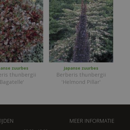
panse zuurbes
Japanse zuurbes
ris thunbergii
Berberis thunbergii
'Bagatelle'
'Helmond Pillar'
IJDEN
MEER INFORMATIE