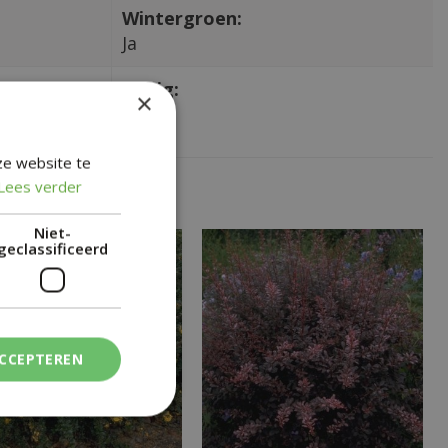
Wintergroen:
Ja
Giftig:
×
Nee
ze website te
Lees verder
Niet-
geclassificeerd
ACCEPTEREN