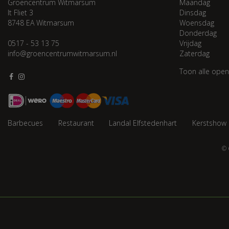
Groencentrum Witmarsum
Maandag
It Fliet 3
Dinsdag
8748 EA Witmarsum
Woensdag
Donderdag
0517 - 53 13 75
Vrijdag
info@groencentrumwitmarsum.nl
Zaterdag
Toon alle open
Barbecues
Restaurant
Landal Elfstedenhart
Kerstshow
© 