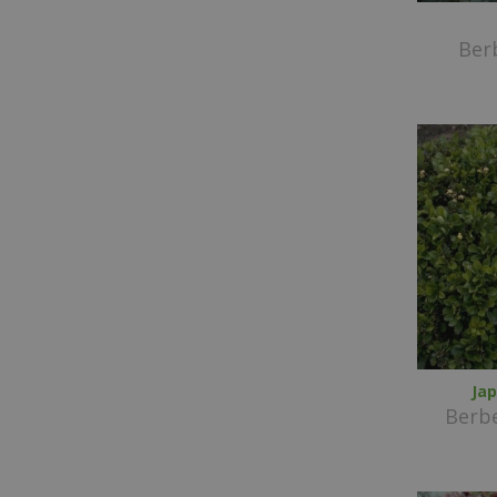
Berb
Ja
Berbe