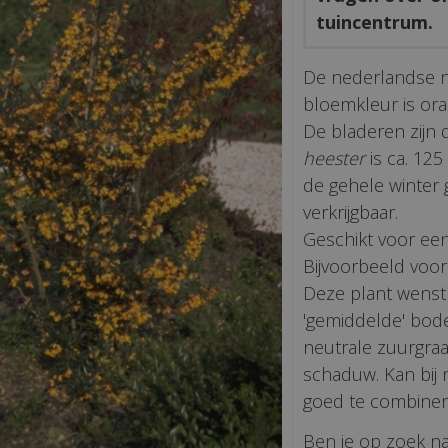
tuincentrum.
De nederlandse 
bloemkleur is oran
De bladeren zijn
heester
is ca. 125
de gehele winter 
verkrijgbaar.
Geschikt voor een
Bijvoorbeeld voor
Deze plant wenst 
'gemiddelde' bode
neutrale zuurgraad
schaduw. Kan bij 
goed te combiner
Ben je op zoek na