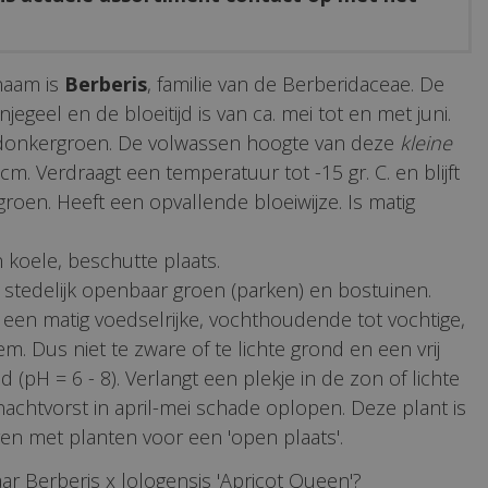
naam is
Berberis
, familie van de Berberidaceae. De
jegeel en de bloeitijd is van ca. mei tot en met juni.
 donkergroen. De volwassen hoogte van deze
kleine
 cm. Verdraagt een temperatuur tot -15 gr. C. en blijft
groen. Heeft een opvallende bloeiwijze. Is matig
 koele, beschutte plaats.
 stedelijk openbaar groen (parken) en bostuinen.
een matig voedselrijke, vochthoudende tot vochtige,
m. Dus niet te zware of te lichte grond en een vrij
 (pH = 6 - 8). Verlangt een plekje in de zon of lichte
nachtvorst in april-mei schade oplopen. Deze plant is
en met planten voor een 'open plaats'.
ar Berberis x lologensis 'Apricot Queen'?