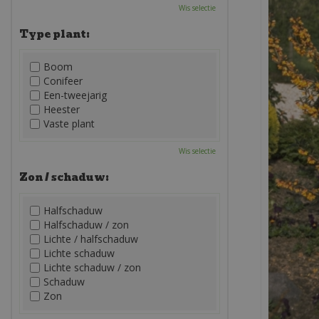
Wis selectie
Type plant:
Boom
Conifeer
Een-tweejarig
Heester
Vaste plant
Wis selectie
Zon / schaduw:
Halfschaduw
Halfschaduw / zon
Lichte / halfschaduw
Lichte schaduw
Lichte schaduw / zon
Schaduw
Zon