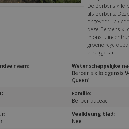
De Berberis x lol
als Berberis. De
ongeveer 125 cent
deze Berberis x l
in ons tuincentrum
groenencyclopedi
verkrijgbaar.
ndse naam:
Wetenschappelijke n
s
Berberis x lologensis '
Queen'
t:
Familie:
s
Berberidaceae
ur:
Veelkleurig blad:
en
Nee