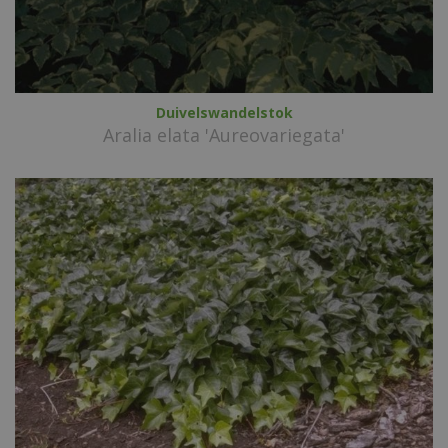
Duivelswandelstok
Aralia elata 'Aureovariegata'