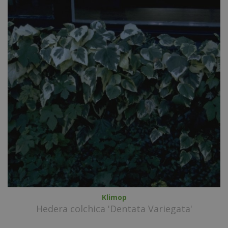
Klimop
Hedera colchica 'Dentata Variegata'