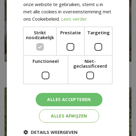
onze website te gebruiken, stemt u in
met alle cookies in overeenstemming met
ons Cookiebeleid.
Lees verder
Strikt
Prestatie
Targeting
noodzakelijk
Functioneel
Niet-
geclassificeerd
Kalopanax
Kalopanax septemlobus var. maximowiczii
ALLES ACCEPTEREN
ALLES AFWIJZEN
DETAILS WEERGEVEN