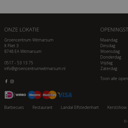
ONZE LOKATIE
OPENINGST
Groencentrum Witmarsum
Maandag
It Fliet 3
Dinsdag
8748 EA Witmarsum
Woensdag
Donderdag
0517 - 53 13 75
Vrijdag
info@groencentrumwitmarsum.nl
Zaterdag
Toon alle open
Barbecues
Restaurant
Landal Elfstedenhart
Kerstshow
© 