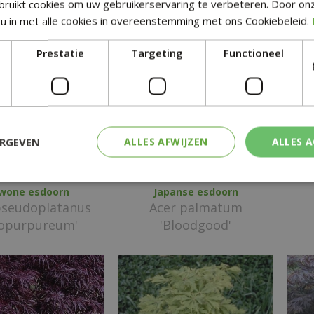
ruikt cookies om uw gebruikerservaring te verbeteren. Door on
u in met alle cookies in overeenstemming met ons Cookiebeleid.
Prestatie
Targeting
Functioneel
ERGEVEN
ALLES AFWIJZEN
ALLES 
wone esdoorn
Japanse esdoorn
pseudoplatanus
Acer palmatum
ropurpureum'
'Bloodgood'