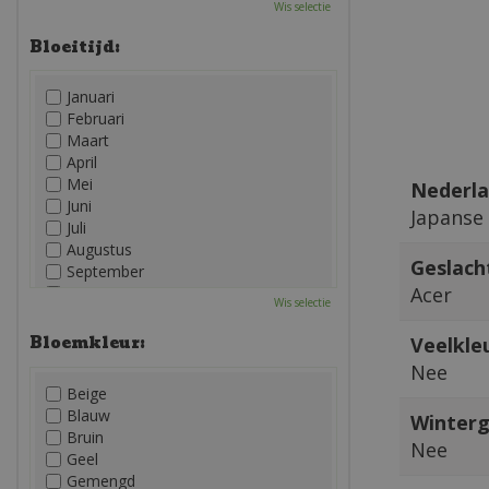
Wis selectie
Bloeitijd:
Januari
Februari
Maart
April
Mei
Nederla
Juni
Japanse
Juli
Augustus
Geslach
September
Acer
Oktober
Wis selectie
November
December
Bloemkleur:
Veelkleu
Nee
Beige
Blauw
Winterg
Bruin
Nee
Geel
Gemengd