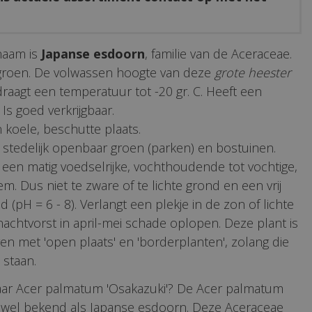
naam is
Japanse esdoorn
, familie van de Aceraceae.
 groen. De volwassen hoogte van deze
grote heester
draagt een temperatuur tot -20 gr. C. Heeft een
Is goed verkrijgbaar.
 koele, beschutte plaats.
 stedelijk openbaar groen (parken) en bostuinen.
een matig voedselrijke, vochthoudende tot vochtige,
m. Dus niet te zware of te lichte grond en een vrij
 (pH = 6 - 8). Verlangt een plekje in de zon of lichte
nachtvorst in april-mei schade oplopen. Deze plant is
n met 'open plaats' en 'borderplanten', zolang die
 staan.
aar Acer palmatum 'Osakazuki'? De Acer palmatum
k wel bekend als Japanse esdoorn. Deze Aceraceae