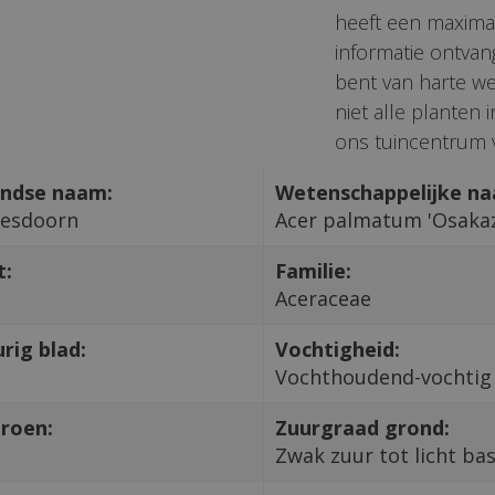
heeft een maxima
informatie ontvan
bent van harte we
niet alle planten
ons tuincentrum v
ndse naam:
Wetenschappelijke n
 esdoorn
Acer palmatum 'Osakaz
t:
Familie:
Aceraceae
rig blad:
Vochtigheid:
Vochthoudend-vochtig
roen:
Zuurgraad grond:
Zwak zuur tot licht ba