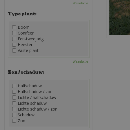
Wis selectie
Type plant:
Boom
Conifeer
Een-tweejarig
Heester
Vaste plant
Wis selectie
Zon / schaduw:
Halfschaduw
Halfschaduw / zon
Lichte / halfschaduw
Lichte schaduw
Lichte schaduw / zon
Schaduw
Zon