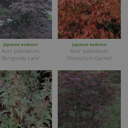
Japanse esdoorn
Japanse esdoorn
Acer palmatum
Acer palmatum
'Burgundy Lace'
'Dissectum Garnet'