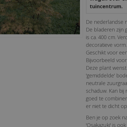
tuincentrum.
De nederlandse 
De bladeren zijn
is ca. 400 cm. Ver
decoratieve vorm. 
Geschikt voor een
Bijvoorbeeld voor
Deze plant wenst 
'gemiddelde' bode
neutrale zuurgraad
schaduw. Kan bij 
goed te combinere
er niet te dicht op
Ben je op zoek n
'Osakazuki' is oo