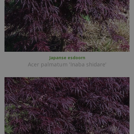
Japanse esdoorn
Acer palmatum 'Inaba shidare'