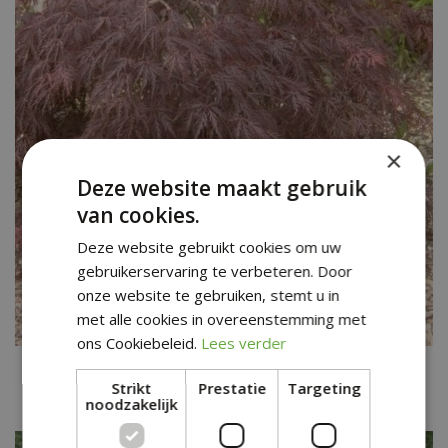
×
Deze website maakt gebruik
van cookies.
Deze website gebruikt cookies om uw
gebruikerservaring te verbeteren. Door
onze website te gebruiken, stemt u in
met alle cookies in overeenstemming met
ons Cookiebeleid.
Lees verder
Japanse esdoorn
Acer palmatum 'Garnet'
Strikt
Prestatie
Targeting
noodzakelijk