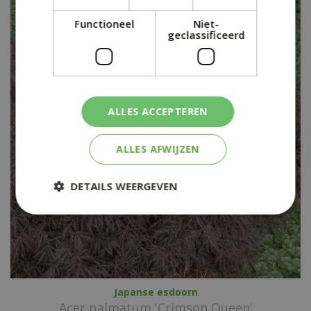
Functioneel
Niet-
geclassificeerd
ALLES ACCEPTEREN
ALLES AFWIJZEN
DETAILS WEERGEVEN
Japanse esdoorn
Acer palmatum 'Crimson Queen'