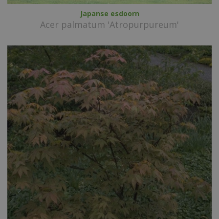
Japanse esdoorn
Acer palmatum 'Atropurpureum'