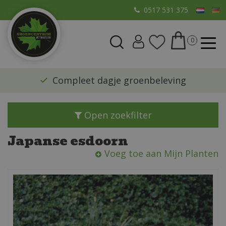
G
0517 531 375
a
n
a
a
r
​Compleet dagje groenbeleving
c
o
n
Open zoekfilter
t
e
Japanse esdoorn
n
Voeg toe aan Mijn Planten
t