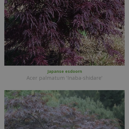
Japanse esdoorn
Acer palmatum 'Inaba-shidare'