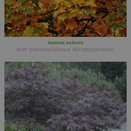
Gewone esdoorn
Acer pseudoplatanus 'Atropurpureum'