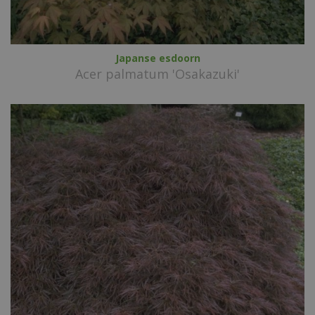
Japanse esdoorn
Acer palmatum 'Osakazuki'