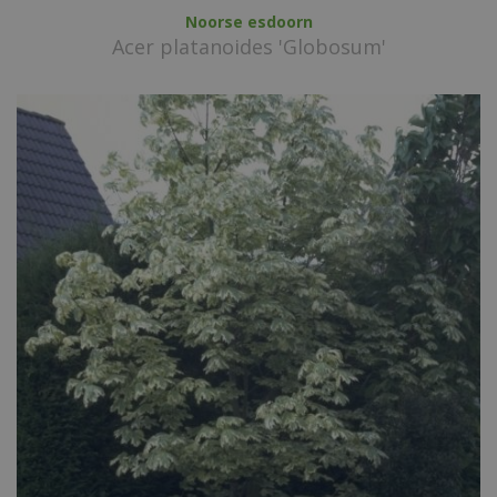
Noorse esdoorn
Acer platanoides 'Globosum'