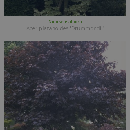
Noorse esdoorn
Acer platanoides 'Drummondii'