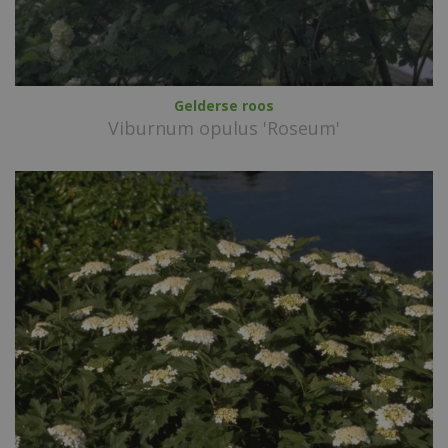
Gelderse roos
Viburnum opulus 'Roseum'