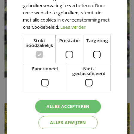
gebruikerservaring te verbeteren. Door
onze website te gebruiken, stemt u in
met alle cookies in overeenstemming met
ons Cookiebeleid.
Lees verder
Strikt
Prestatie
Targeting
noodzakelijk
Functioneel
Niet-
geclassificeerd
Abelia
Abelia grandiflora 'Francis Mason'
ALLES ACCEPTEREN
ALLES AFWIJZEN