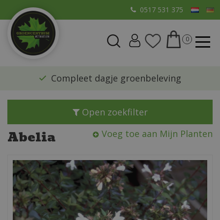
G
0517 531 375
a
n
a
a
r
​Compleet dagje groenbeleving
c
o
n
Open zoekfilter
t
e
Abelia
Voeg toe aan Mijn Planten
n
t