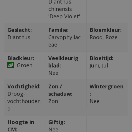
Dianthus
chinensis
'Deep Violet'
Geslacht:
Familie:
Bloemkleur:
Dianthus
Caryophyllac
Rood, Roze
eae
Bladkleur:
Veelkleurig
Bloeitijd:
Groen
blad:
Juni, Juli
Nee
Vochtigheid:
Zon /
Wintergroen
Droog-
schaduw:
:
vochthouden
Zon
Nee
d
Hoogte in
Giftig:
CM:
Nee