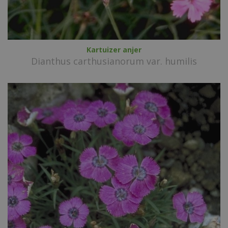
Kartuizer anjer
Dianthus carthusianorum var. humilis