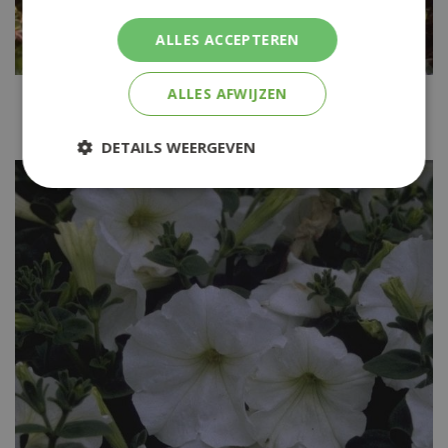
ALLES ACCEPTEREN
ALLES AFWIJZEN
Nierembergia
Nierembergia repens
DETAILS WEERGEVEN