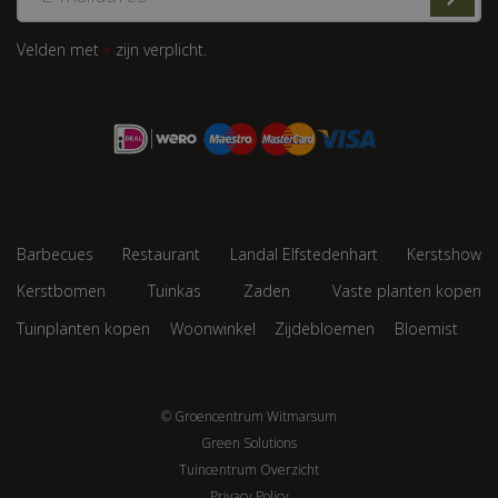
Velden met
zijn verplicht.
*
Barbecues
Restaurant
Landal Elfstedenhart
Kerstshow
Kerstbomen
Tuinkas
Zaden
Vaste planten kopen
Tuinplanten kopen
Woonwinkel
Zijdebloemen
Bloemist
© Groencentrum Witmarsum
Green Solutions
Tuincentrum Overzicht
Privacy Policy