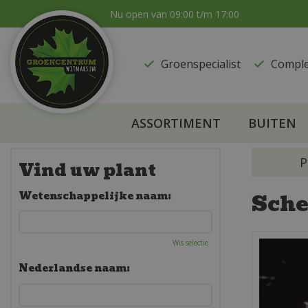
Ga
Nu open van
09:00
t/m
17:00
naar
content
Groenspecialist
​Compl
ASSORTIMENT
BUITEN
P
Vind uw plant
Sche
Wetenschappelijke naam:
Wis selectie
Nederlandse naam: