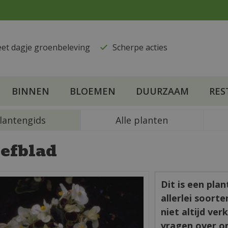
eet dagje groenbeleving
​Scherpe acties
BINNEN
BLOEMEN
DUURZAAM
RES
lantengids
Alle planten
efblad
Dit is een pla
allerlei soort
niet altijd ve
vragen over o