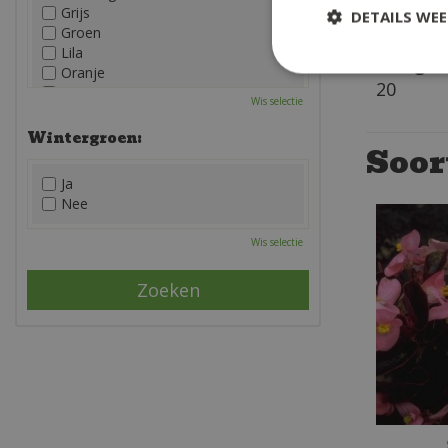
Grijs
Droog-v
DETAILS WE
Groen
Lila
Hoogte 
Oranje
20
Paars
Wis selectie
Rood
Roze
Wintergroen:
Soor
Wit
Zwart
Ja
Nee
Wis selectie