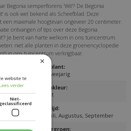
ar Begonia semperflorens 'Wit'? De Begonia
t' is ook wel bekend als Scheefblad. Deze
t een maximale hoogtevan ongeveer 20 centimeter.
matie ontvangen of tips over deze Begonia
t'? Je bent van harte welkom in ons tuincentrum.
weten: niet alle planten in deze groenencyclopedie
nt) in ons tuincentrum verkrijgbaar.
×
aam:
Type plant:
'Wit'
Een-tweejarig
ze website te
Lees verder
Bloemkleur:
Wit
Niet-
geclassificeerd
Bloeitijd:
Juni, Juli, Augustus, September
Wintergroen: