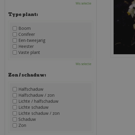
Wis selectie
Type plant:
Boom
Conifeer
Een-tweejarig
Heester
Vaste plant
Wis selectie
Zon / schaduw:
Halfschaduw
Halfschaduw / zon
Lichte / halfschaduw
Lichte schaduw
Lichte schaduw / zon
Schaduw
Zon