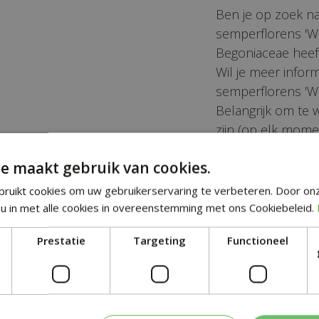
Ben je op zoek na
semperflorens 'Wi
Begoniaceae heef
Wil je meer infor
semperflorens 'Wi
Belangrijk om te 
zijn (op elk mome
ndse naam:
Wetenschappelijke n
e maakt gebruik van cookies.
lad
Begonia semperflorens 
ruikt cookies om uw gebruikerservaring te verbeteren. Door on
u in met alle cookies in overeenstemming met ons Cookiebeleid.
t:
Familie:
Begoniaceae
Prestatie
Targeting
Functioneel
ur:
Veelkleurig blad:
Groen
Nee
heid:
Zon / schaduw: