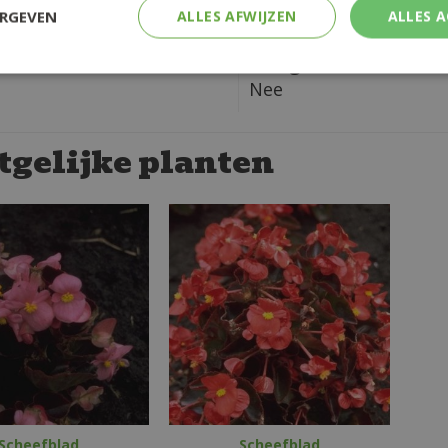
ochthoudend
Lichte schaduw
ERGEVEN
ALLES AFWIJZEN
ALLES 
in CM:
Giftig:
Nee
tgelijke planten
Scheefblad
Scheefblad