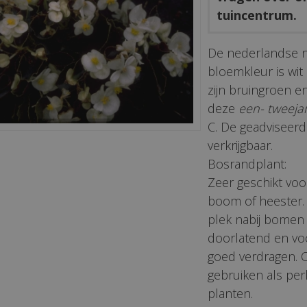
tuincentrum.
De nederlandse 
bloemkleur is wit 
zijn bruingroen 
deze
een- tweeja
C. De geadviseerde
verkrijgbaar.
Bosrandplant:
Zeer geschikt voo
boom of heester. 
plek nabij bomen
doorlatend en vo
goed verdragen. 
gebruiken als pe
planten.