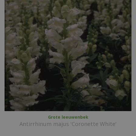
Grote leeuwenbek
Antirrhinum majus 'Coronette White'