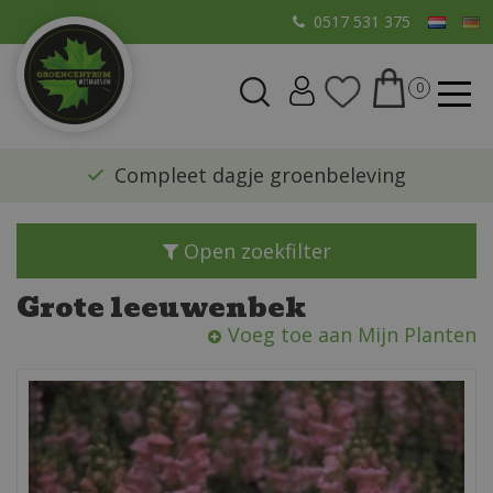
G
0517 531 375
a
n
a
a
r
​Compleet dagje groenbeleving
c
o
n
Open zoekfilter
t
e
Grote leeuwenbek
n
Voeg toe aan Mijn Planten
t