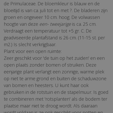
de Primulaceae. De bloemkleur is blauw en de
bloeitijd is van ca. juli tot en met ?. De bladeren zijn
groen en ongeveer 10 cm. hoog. De volwassen
hoogte van deze
een- tweejarige
is ca. 25 cm.
Verdraagt een temperatuur tot +5 gr. C. De
geadviseerde plantafstand is 26 cm. (11-15 st. per
m2.) Is slecht verkrijgbaar.
Plant voor een open ruimte:
Zeer geschikt voor 'de tuin op het zuiden' en een
open plaats zonder bomen of struiken. Deze
eenjarige plant verlangt een zonnige, warme plek
op niet te arme grond en buiten de schaduwzone
van bomen en heesters. U kunt haar ook
gebruiken in de rotstuin en de stapelmuur. Is goed
te combineren met 'rotsplanten' als de bodem ter
plaatse maar niet te droog wordt. Als daaraan
wordt voldaan is ze ook geschikt voor potten en