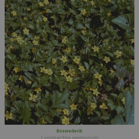
Boswederik
Lysimachia nemorum