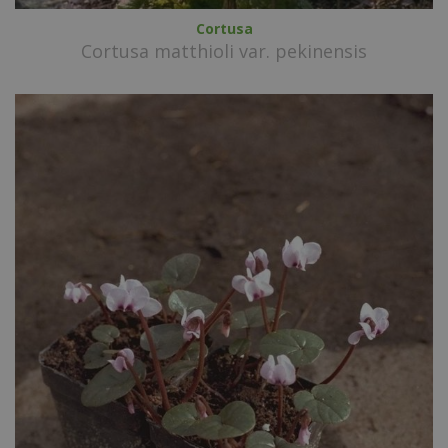
Cortusa
Cortusa matthioli var. pekinensis