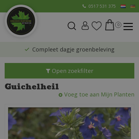
G
0517 531 375
a
n
a
a
r
​Compleet dagje groenbeleving
c
o
n
Open zoekfilter
t
e
Guichelheil
n
Voeg toe aan Mijn Planten
t