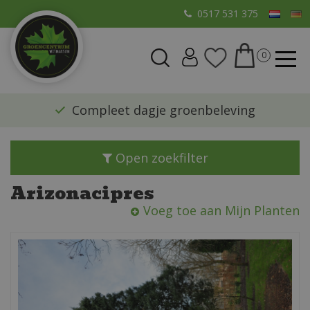
G
0517 531 375
a
n
a
a
r
​Compleet dagje groenbeleving
c
o
n
Open zoekfilter
t
e
Arizonacipres
n
Voeg toe aan Mijn Planten
t