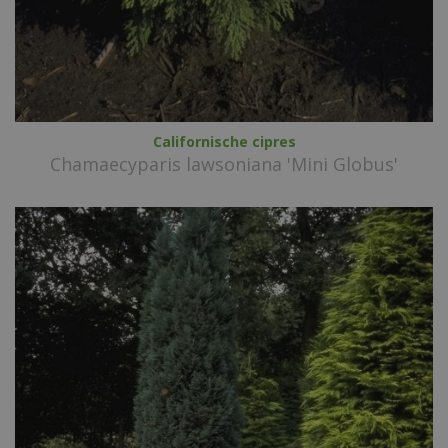
Californische cipres
Chamaecyparis lawsoniana 'Mini Globus'