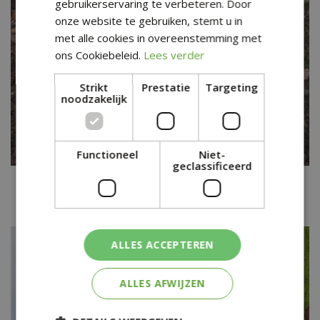
gebruikerservaring te verbeteren. Door
onze website te gebruiken, stemt u in
met alle cookies in overeenstemming met
ons Cookiebeleid.
Lees verder
Strikt
Prestatie
Targeting
noodzakelijk
Functioneel
Niet-
geclassificeerd
Californische cipres
Chamaecyparis lawsoniana 'Globosa'
ALLES ACCEPTEREN
ALLES AFWIJZEN