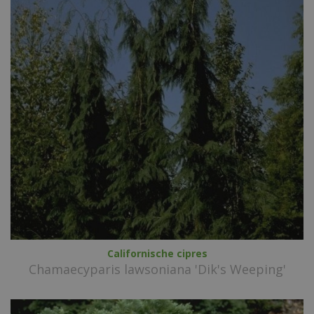
Californische cipres
Chamaecyparis lawsoniana 'Dik's Weeping'