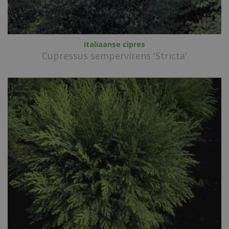
Italiaanse cipres
Cupressus sempervirens 'Stricta'