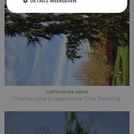
DETAILS WEERGEVEN
Californische cipres
Chamaecyparis lawsoniana 'Diks Weeping'