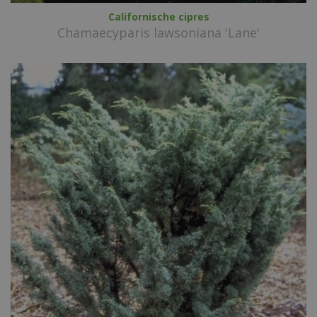
Californische cipres
Chamaecyparis lawsoniana 'Lane'