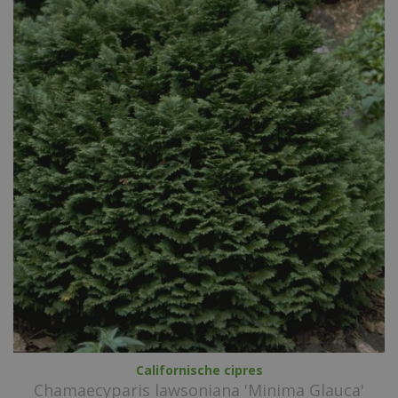
Californische cipres
Chamaecyparis lawsoniana 'Minima Glauca'