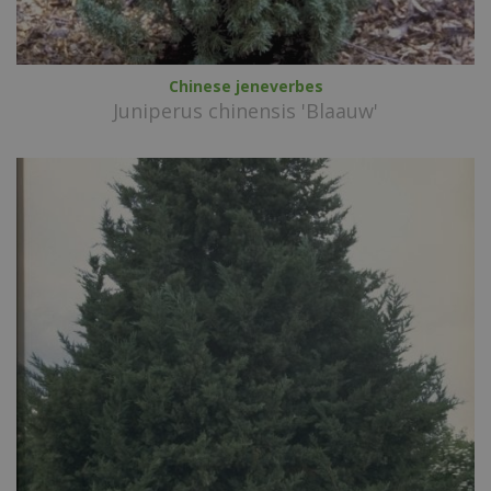
Chinese jeneverbes
Juniperus chinensis 'Blaauw'