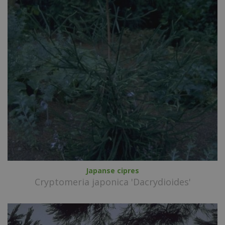
Japanse cipres
Cryptomeria japonica 'Dacrydioides'