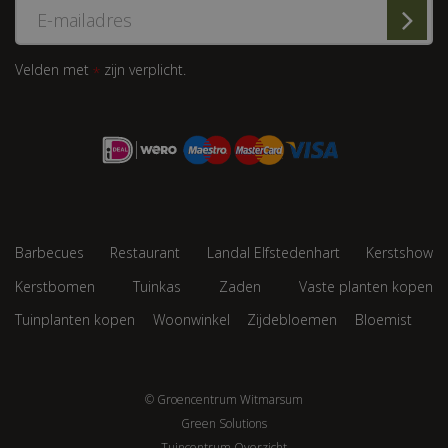
Velden met
zijn verplicht.
*
Barbecues
Restaurant
Landal Elfstedenhart
Kerstshow
Kerstbomen
Tuinkas
Zaden
Vaste planten kopen
Tuinplanten kopen
Woonwinkel
Zijdebloemen
Bloemist
© Groencentrum Witmarsum
Green Solutions
Tuincentrum Overzicht