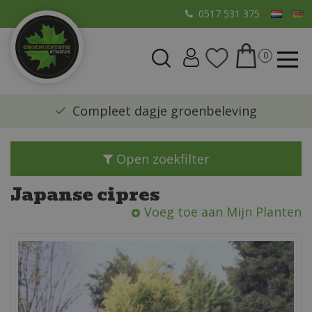
G
0517 531 375
a
n
a
a
r
​Compleet dagje groenbeleving
c
o
n
Open zoekfilter
t
e
Japanse cipres
n
Voeg toe aan Mijn Planten
t