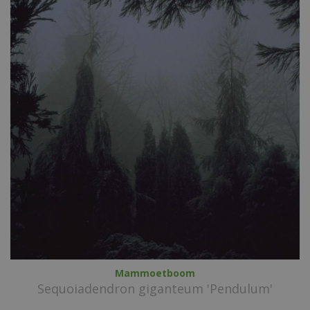
Mammoetboom
Sequoiadendron giganteum 'Pendulum'