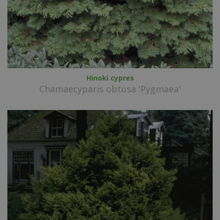
Hinoki cypres
Chamaecyparis obtusa 'Pygmaea'