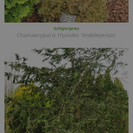
Schijncipres
Chamaecyparis thyoides 'Andeleyensis'