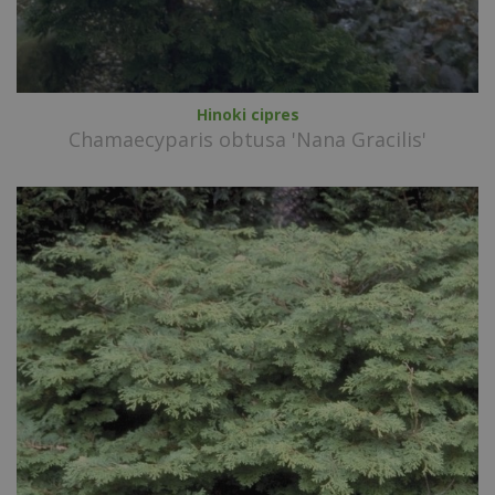
Hinoki cipres
Chamaecyparis obtusa 'Nana Gracilis'