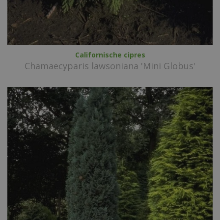
Californische cipres
Chamaecyparis lawsoniana 'Mini Globus'