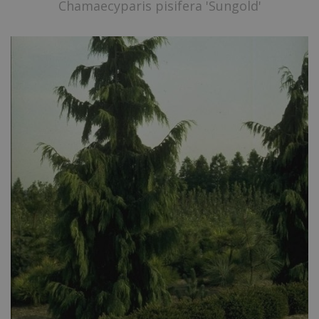
Chamaecyparis pisifera 'Sungold'