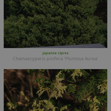
Japanse cipres
Chamaecyparis pisifera 'Plumosa Aurea'