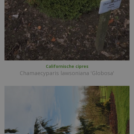
Californische cipres
Chamaecyparis lawsoniana 'Globosa'