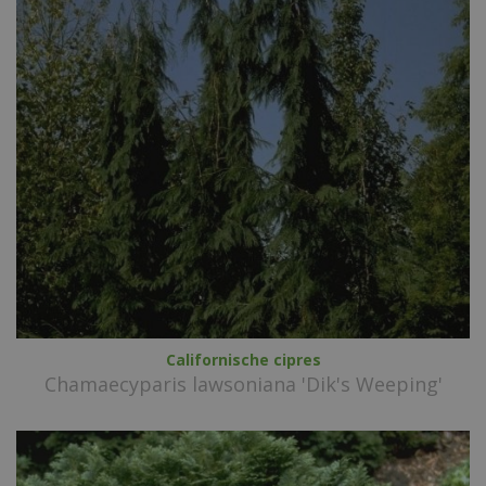
Californische cipres
Chamaecyparis lawsoniana 'Dik's Weeping'