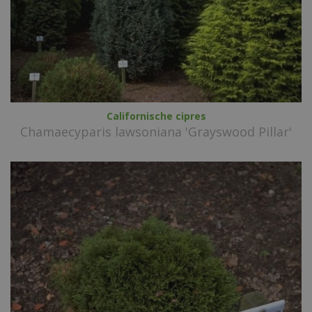
Californische cipres
Chamaecyparis lawsoniana 'Grayswood Pillar'