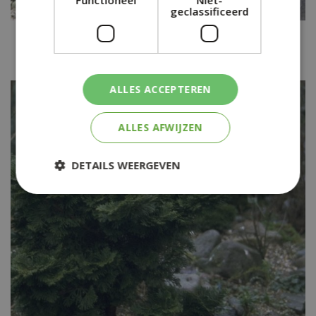
Functioneel
Niet-
geclassificeerd
Dwergcypres
Chamaecyparis lawsoniana 'Nymph'
ALLES ACCEPTEREN
ALLES AFWIJZEN
DETAILS WEERGEVEN