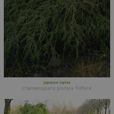
Japanse cipres
Chamaecyparis pisifera 'Filifera'