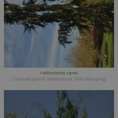
Californische cipres
Chamaecyparis lawsoniana 'Diks Weeping'