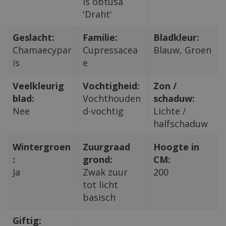
is obtusa
'Draht'
Geslacht:
Familie:
Bladkleur:
Chamaecypar
Cupressacea
Blauw, Groen
is
e
Veelkleurig
Vochtigheid:
Zon /
blad:
Vochthouden
schaduw:
Nee
d-vochtig
Lichte /
halfschaduw
Wintergroen
Zuurgraad
Hoogte in
:
grond:
CM:
Ja
Zwak zuur
200
tot licht
basisch
Giftig: