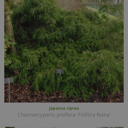
Japanse cipres
Chamaecyparis pisifera 'Filifera Nana'