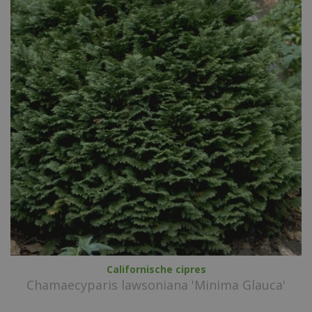
Californische cipres
Chamaecyparis lawsoniana 'Minima Glauca'