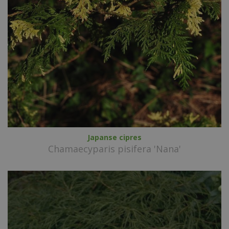
Japanse cipres
Chamaecyparis pisifera 'Nana'