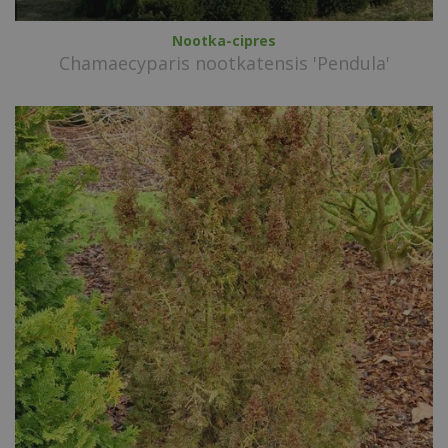
Nootka-cipres
Chamaecyparis nootkatensis 'Pendula'