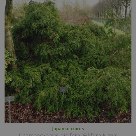
Japanse cipres
Chamaecyparis pisifera 'Filifera Nana'