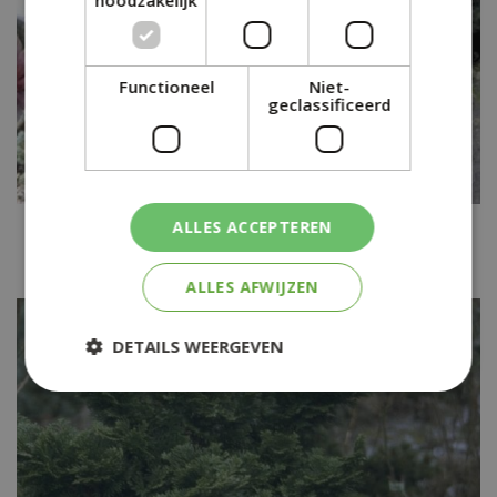
Functioneel
Niet-
geclassificeerd
Dwergcypres
ALLES ACCEPTEREN
Chamaecyparis lawsoniana 'Nymph'
ALLES AFWIJZEN
DETAILS WEERGEVEN