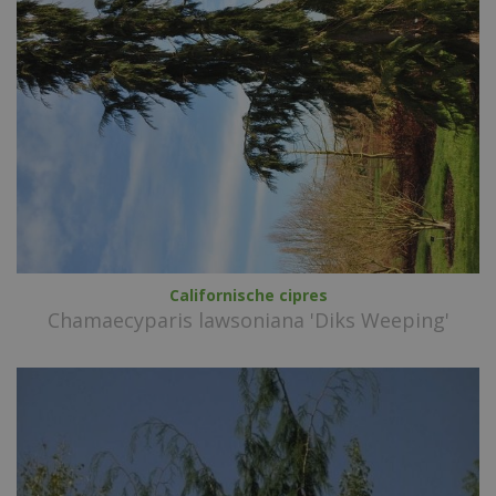
Californische cipres
Chamaecyparis lawsoniana 'Diks Weeping'