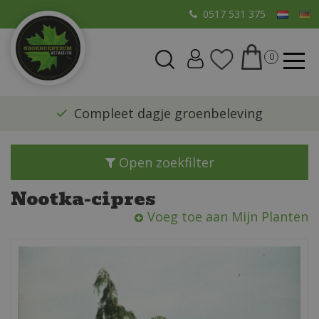
G
0517 531 375
a
n
a
a
r
​Compleet dagje groenbeleving
c
o
n
Open zoekfilter
t
e
Nootka-cipres
n
Voeg toe aan Mijn Planten
t