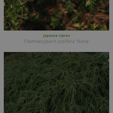
Japanse cipres
Chamaecyparis pisifera 'Nana'