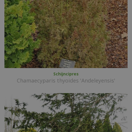
Schijncipres
Chamaecyparis thyoides 'Andeleyensis'