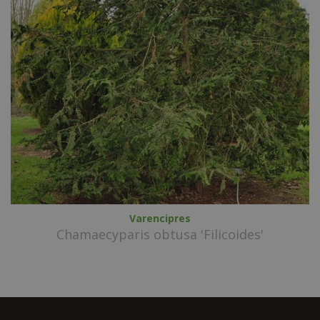
Varencipres
Chamaecyparis obtusa 'Filicoides'