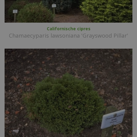
Californische cipres
Chamaecyparis lawsoniana 'Grayswood Pillar'