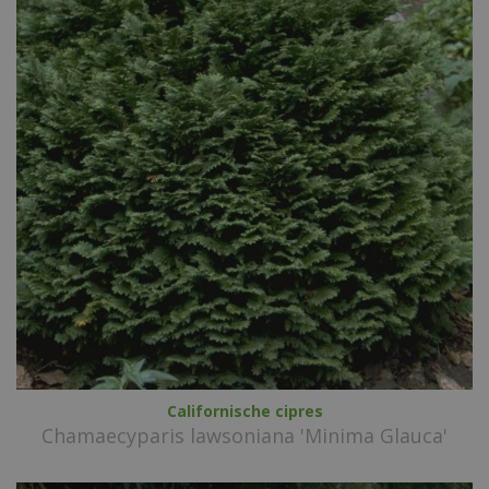
Californische cipres
Chamaecyparis lawsoniana 'Minima Glauca'