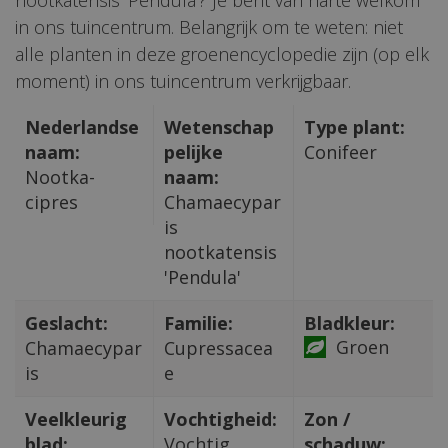
nootkatensis 'Pendula'? Je bent van harte welkom
in ons tuincentrum. Belangrijk om te weten: niet
alle planten in deze groenencyclopedie zijn (op elk
moment) in ons tuincentrum verkrijgbaar.
Nederlandse
Wetenschap
Type plant:
naam:
pelijke
Conifeer
Nootka-
naam:
cipres
Chamaecypar
is
nootkatensis
'Pendula'
Geslacht:
Familie:
Bladkleur:
Groen
Chamaecypar
Cupressacea
is
e
Veelkleurig
Vochtigheid:
Zon /
blad:
Vochtig
schaduw: