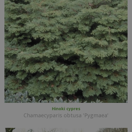
Hinoki cypres
Chamaecyparis obtusa 'Pygmaea'