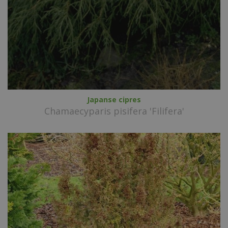
Japanse cipres
Chamaecyparis pisifera 'Filifera'