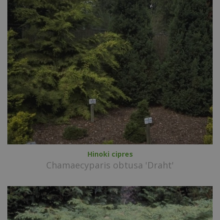
Hinoki cipres
Chamaecyparis obtusa 'Draht'