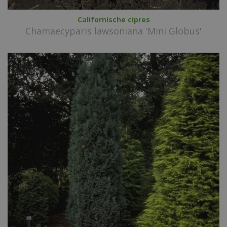
Californische cipres
Chamaecyparis lawsoniana 'Mini Globus'