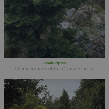
Hinoki cipres
Chamaecyparis obtusa 'Nana Gracilis'