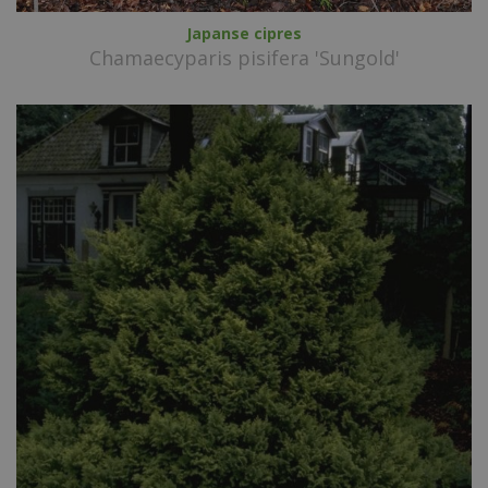
Japanse cipres
Chamaecyparis pisifera 'Sungold'