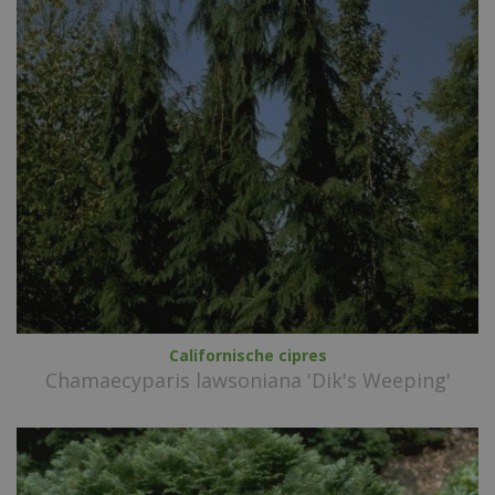
Californische cipres
Chamaecyparis lawsoniana 'Dik's Weeping'