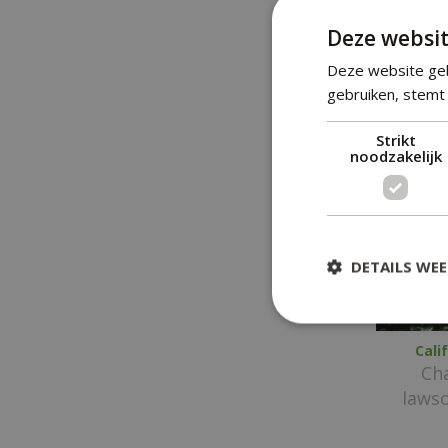
Ch
Deze websit
l
'Gra
Deze website geb
gebruiken, stemt 
Strikt
noodzakelijk
DETAILS WE
Cali
Ch
laws