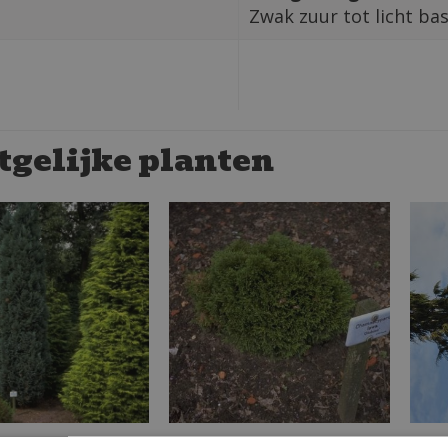
Zwak zuur tot licht ba
tgelijke planten
fornische cipres
Californische cipres