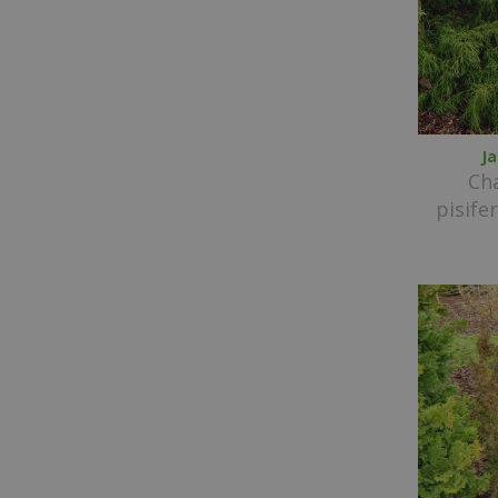
J
Ch
pisifer