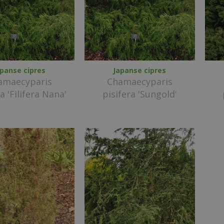
apanse cipres
Japanse cipres
amaecyparis
Chamaecyparis
a 'Filifera Nana'
pisifera 'Sungold'