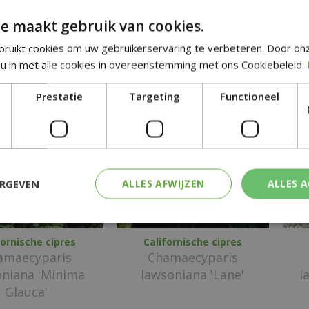
amaecyparis
Chamaecyparis
e maakt gebruik van cookies.
awsoniana
lawsoniana 'Globosa'
yswood Pillar'
ruikt cookies om uw gebruikerservaring te verbeteren. Door on
u in met alle cookies in overeenstemming met ons Cookiebeleid.
Prestatie
Targeting
Functioneel
ERGEVEN
ALLES AFWIJZEN
ALLES 
fornische cipres
Californische cipres
amaecyparis
Chamaecyparis
oniana 'Minima
lawsoniana 'Lane'
l
Glauca'