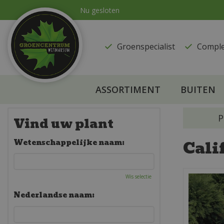
Ga
Nu gesloten
naar
content
Groenspecialist
​Compl
ASSORTIMENT
BUITEN
P
Vind uw plant
Cali
Wetenschappelijke naam:
Wis selectie
Nederlandse naam: