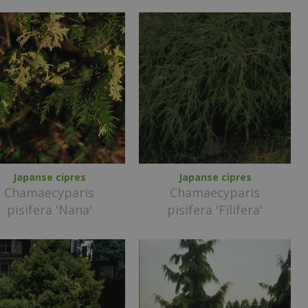
Japanse cipres
Japanse cipres
Chamaecyparis
Chamaecyparis
pisifera 'Nana'
pisifera 'Filifera'