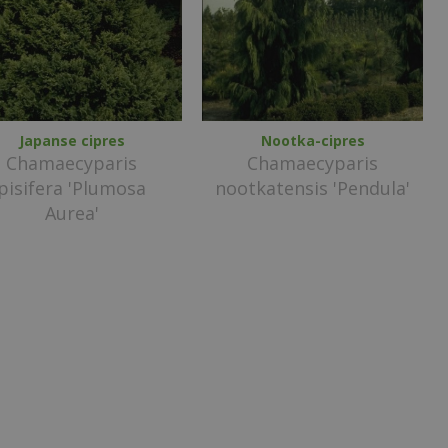
Japanse cipres
Nootka-cipres
Chamaecyparis
Chamaecyparis
pisifera 'Plumosa
nootkatensis 'Pendula'
Aurea'