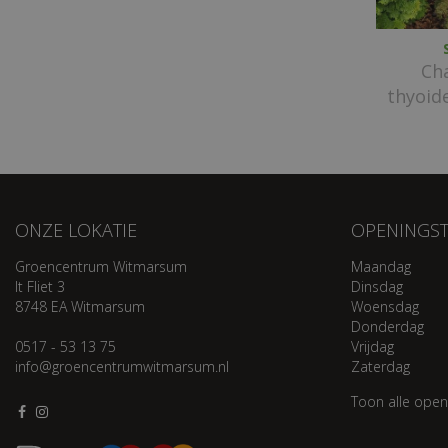
Ch
thyoide
ONZE LOKATIE
OPENINGST
Groencentrum Witmarsum
Maandag
It Fliet 3
Dinsdag
8748 EA Witmarsum
Woensdag
Donderdag
0517 - 53 13 75
Vrijdag
info@groencentrumwitmarsum.nl
Zaterdag
Toon alle open