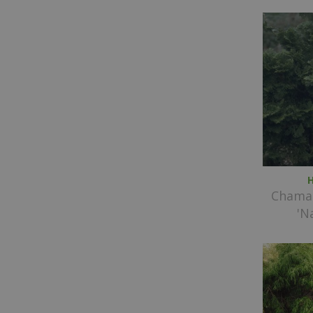
H
Chamae
'N