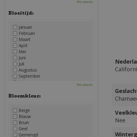
Wis selectie
Bloeitijd:
Januari
Februari
Maart
April
Mei
Juni
Nederla
Juli
Californ
Augustus
September
Oktober
Wis selectie
November
Geslach
December
Bloemkleur:
Chamaec
Beige
Veelkleu
Blauw
Nee
Bruin
Geel
Winterg
Gemengd