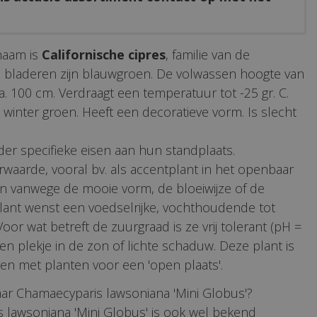
naam is
Californische cipres
, familie van de
 bladeren zijn blauwgroen. De volwassen hoogte van
a. 100 cm. Verdraagt een temperatuur tot -25 gr. C.
e winter groen. Heeft een decoratieve vorm. Is slecht
er specifieke eisen aan hun standplaats.
rwaarde, vooral bv. als accentplant in het openbaar
in vanwege de mooie vorm, de bloeiwijze of de
lant wenst een voedselrijke, vochthoudende tot
or wat betreft de zuurgraad is ze vrij tolerant (pH =
 een plekje in de zon of lichte schaduw. Deze plant is
en met planten voor een 'open plaats'.
ar Chamaecyparis lawsoniana 'Mini Globus'?
 lawsoniana 'Mini Globus' is ook wel bekend