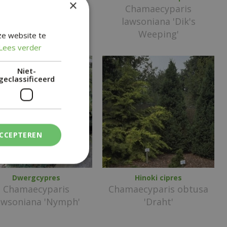
×
Chamaecyparis
Chamaecyparis
lawsoniana 'Diks
lawsoniana 'Dik's
Weeping'
Weeping'
ze website te
Lees verder
Niet-
geclassificeerd
ACCEPTEREN
Dwergcypres
Hinoki cipres
Chamaecyparis
Chamaecyparis obtusa
awsoniana 'Nymph'
'Draht'