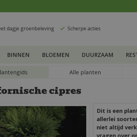
eet dagje groenbeleving
​Scherpe acties
BINNEN
BLOEMEN
DUURZAAM
RES
lantengids
Alle planten
fornische cipres
Dit is een pla
allerlei soort
niet altijd ve
vragen over o