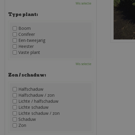
Wis selectie
Type plant:
Boom
Conifeer
Een-tweejarig
Heester
Vaste plant
Wis selectie
Zon / schaduw:
Halfschaduw
Halfschaduw / zon
Lichte / halfschaduw
Lichte schaduw
Lichte schaduw / zon
Schaduw
Zon