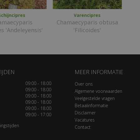
Schijncipres
Varencipres
amaecyparis
Chamaecyparis obtusa
s 'Andeleyensis'
'Filicoides'
IJDEN
MEER INFORMATIE
09:00 - 18:00
Over ons
09:00 - 18:00
Algemene voorwaarden
09:00 - 18:00
Veelgestelde vragen
09:00 - 18:00
Betaalinformatie
09:00 - 18:00
Disclaimer
09:00 - 17:00
Vacatures
ingstijden
Contact