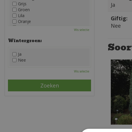
Grijs
Ja
Groen
Lila
Giftig:
Oranje
Nee
Paars
Wis selectie
Rood
Roze
Wintergroen:
Soor
Wit
Zwart
Ja
Nee
Wis selectie
Cali