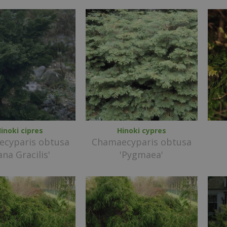
inoki cipres
Hinoki cypres
cyparis obtusa
Chamaecyparis obtusa
ana Gracilis'
'Pygmaea'