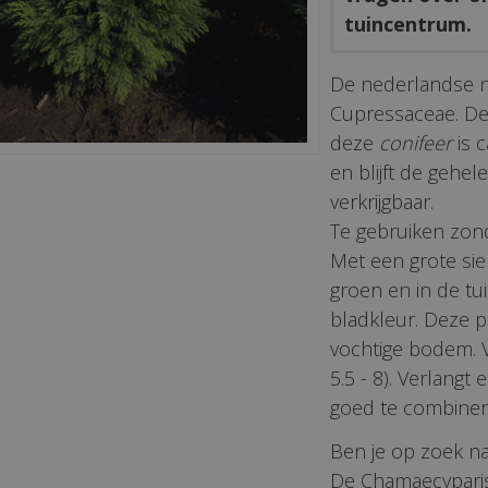
tuincentrum.
De nederlandse 
Cupressaceae. De
deze
conifeer
is c
en blijft de gehel
verkrijgbaar.
Te gebruiken zond
Met een grote sie
groen en in de tu
bladkleur. Deze p
vochtige bodem. Vo
5.5 - 8). Verlangt
goed te combiner
Ben je op zoek na
De Chamaecyparis