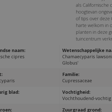
als Californische
hoogtevan ongevee
of tips over deze
harte welkom in o
planten in deze g
tuincentrum verkri
ndse naam:
Wetenschappelijke n
ische cipres
Chamaecyparis lawsoni
Globus'
t:
Familie:
yparis
Cupressaceae
rig blad:
Vochtigheid:
Vochthoudend-vochtig
roen:
Zuurgraad grond: