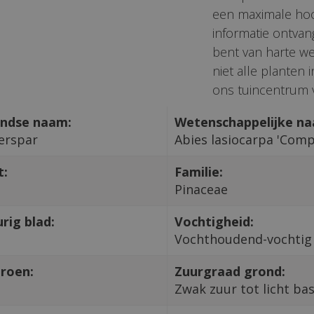
een maximale hoo
informatie ontvan
bent van harte we
niet alle planten
ons tuincentrum v
ndse naam:
Wetenschappelijke n
erspar
Abies lasiocarpa 'Comp
t:
Familie:
Pinaceae
rig blad:
Vochtigheid:
Vochthoudend-vochtig
roen:
Zuurgraad grond:
Zwak zuur tot licht ba