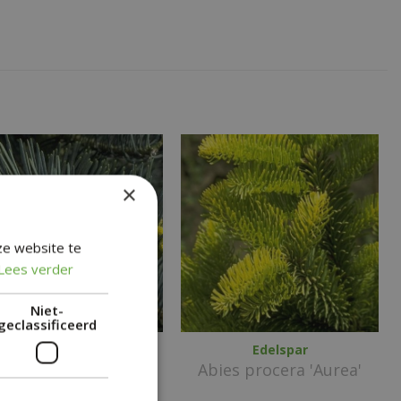
×
ze website te
Lees verder
Niet-
geclassificeerd
Colorado zilverspar
Edelspar
Abies concolor
Abies procera 'Aurea'