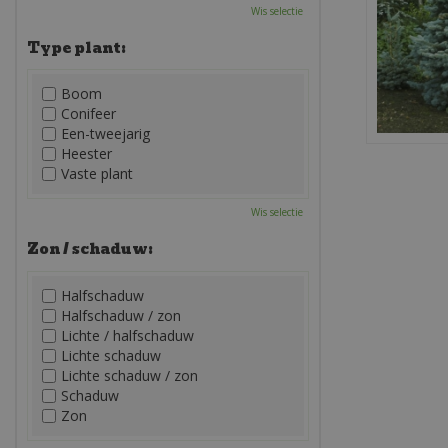
Wis selectie
Type plant:
Boom
Conifeer
Een-tweejarig
Heester
Vaste plant
Wis selectie
Zon / schaduw:
Halfschaduw
Halfschaduw / zon
Lichte / halfschaduw
Lichte schaduw
Lichte schaduw / zon
Schaduw
Zon