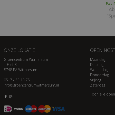
Pacif
Ab
'Sp
ONZE LOKATIE
OPENINGST
Groencentrum Witmarsum
Maandag
It Fliet 3
Dinsdag
8748 EA Witmarsum
Woensdag
Donderdag
0517 - 53 13 75
Vrijdag
info@groencentrumwitmarsum.nl
Zaterdag
Toon alle open