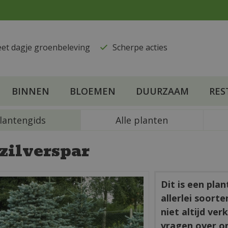
eet dagje groenbeleving
​Scherpe acties
BINNEN
BLOEMEN
DUURZAAM
RES
lantengids
Alle planten
zilverspar
Dit is een pla
allerlei soort
niet altijd ve
vragen over o