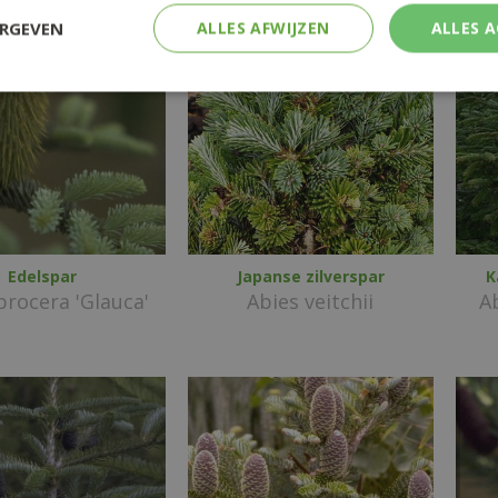
ERGEVEN
ALLES AFWIJZEN
ALLES 
Edelspar
Japanse zilverspar
K
procera 'Glauca'
Abies veitchii
A