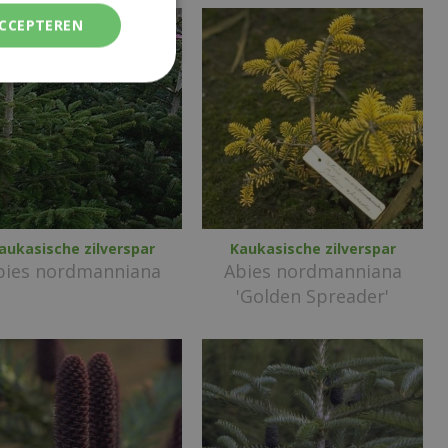
ACCEPTEREN
aukasische zilverspar
Kaukasische zilverspar
bies nordmanniana
Abies nordmanniana
'Golden Spreader'